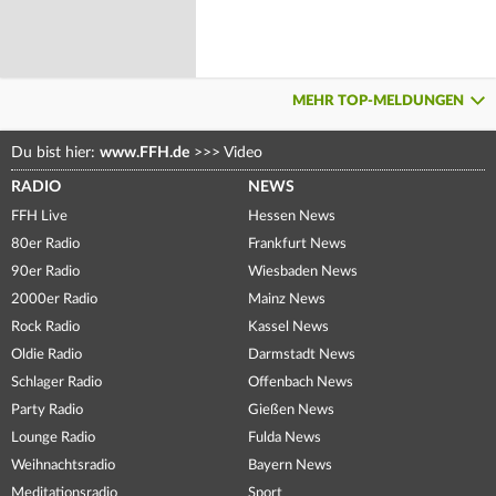
MEHR TOP-MELDUNGEN
Du bist hier:
www.FFH.de
>>>
Video
RADIO
NEWS
FFH Live
Hessen News
80er Radio
Frankfurt News
90er Radio
Wiesbaden News
2000er Radio
Mainz News
Rock Radio
Kassel News
Oldie Radio
Darmstadt News
Schlager Radio
Offenbach News
Party Radio
Gießen News
Lounge Radio
Fulda News
Weihnachtsradio
Bayern News
Meditationsradio
Sport