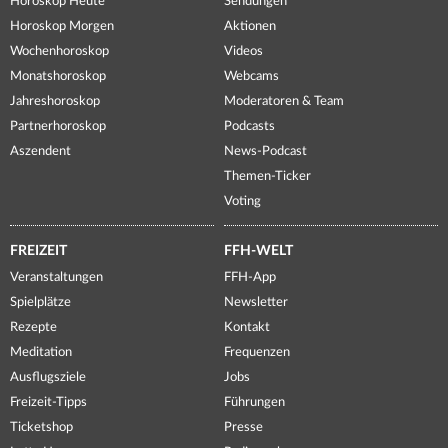
Horoskop Heute
Sendungen
Horoskop Morgen
Aktionen
Wochenhoroskop
Videos
Monatshoroskop
Webcams
Jahreshoroskop
Moderatoren & Team
Partnerhoroskop
Podcasts
Aszendent
News-Podcast
Themen-Ticker
Voting
FREIZEIT
FFH-WELT
Veranstaltungen
FFH-App
Spielplätze
Newsletter
Rezepte
Kontakt
Meditation
Frequenzen
Ausflugsziele
Jobs
Freizeit-Tipps
Führungen
Ticketshop
Presse