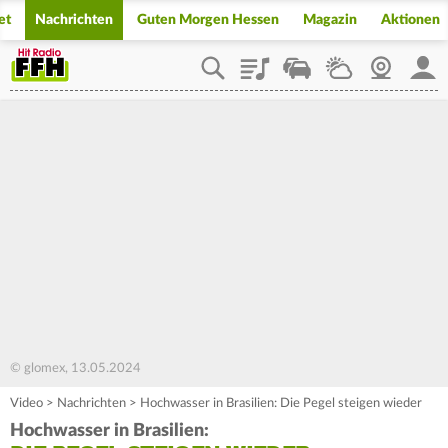
et
Nachrichten
Guten Morgen Hessen
Magazin
Aktionen
Playlist
Staupilot
Wetter
Webcam
Mein
© glomex, 13.05.2024
Video
>
Nachrichten
>
Hochwasser in Brasilien: Die Pegel steigen wieder
Hochwasser in Brasilien: