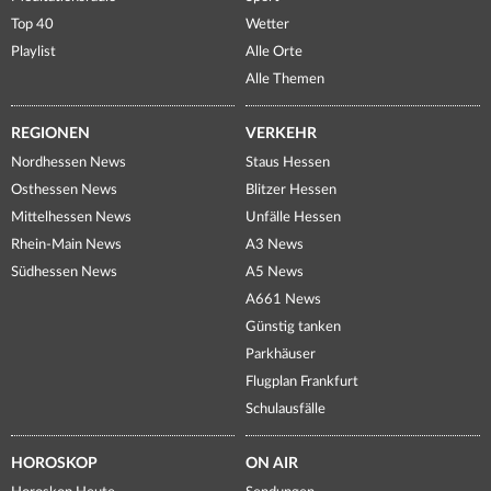
Top 40
Wetter
Playlist
Alle Orte
Alle Themen
REGIONEN
VERKEHR
Nordhessen News
Staus Hessen
Osthessen News
Blitzer Hessen
Mittelhessen News
Unfälle Hessen
Rhein-Main News
A3 News
Südhessen News
A5 News
A661 News
Günstig tanken
Parkhäuser
Flugplan Frankfurt
Schulausfälle
HOROSKOP
ON AIR