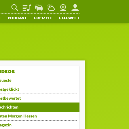
Playlist
Staupilot
Wetter
Webcam
Mein FFH
O
PODCAST
FREIZEIT
FFH-WELT
IDEOS
eueste
stgeklickt
estbewertet
achrichten
uten Morgen Hessen
agazin