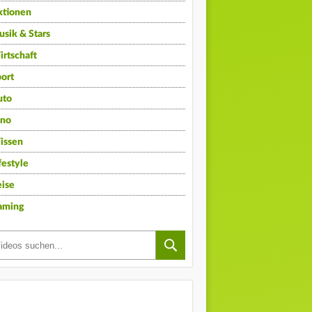
ktionen
sik & Stars
rtschaft
ort
uto
ino
issen
festyle
ise
aming