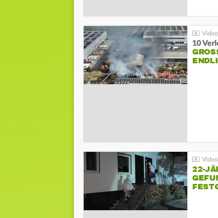
10 Ver
GROSS
NDLI
22-JÄ
GEFU
FEST