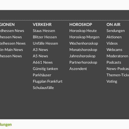
GIONEN
VERKEHR
HOROSKOP
ON AIR
dhessen News
Staus Hessen
Horoskop Heute
Sendungen
hessen News
Blitzer Hessen
Horoskop Morgen
Aktionen
telhessen News
Unfälle Hessen
Wochenhoroskop
Videos
in-Main News
A3 News
Monatshoroskop
Webcams
hessen News
A5 News
Jahreshoroskop
Moderatoren
A661 News
Partnerhoroskop
Podcasts
Günstig tanken
Aszendent
News-Podcas
Parkhäuser
Themen-Tick
Flugplan Frankfurt
Voting
Schulausfälle
llungen