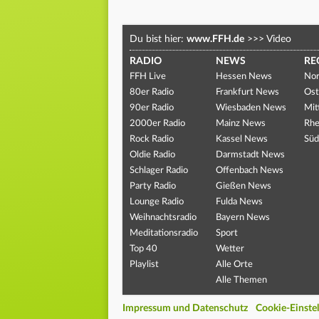
Du bist hier:
www.FFH.de
>>>
Video
RADIO
NEWS
RE
FFH Live
Hessen News
Nor
80er Radio
Frankfurt News
Ost
90er Radio
Wiesbaden News
Mit
2000er Radio
Mainz News
Rhe
Rock Radio
Kassel News
Süd
Oldie Radio
Darmstadt News
Schlager Radio
Offenbach News
Party Radio
Gießen News
Lounge Radio
Fulda News
Weihnachtsradio
Bayern News
Meditationsradio
Sport
Top 40
Wetter
Playlist
Alle Orte
Alle Themen
Impressum und Datenschutz
Cookie-Einste