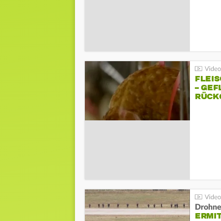
FLEI
– GEF
ÜCKG
Drohnen
ERMI