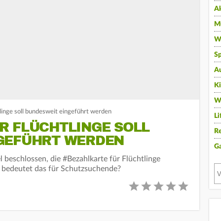
A
Mu
Wi
Sp
A
K
W
tlinge soll bundesweit eingeführt werden
Li
R FLÜCHTLINGE SOLL
Re
GEFÜHRT WERDEN
G
beschlossen, die #Bezahlkarte für Flüchtlinge
 bedeutet das für Schutzsuchende?