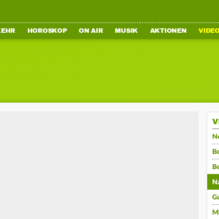
KEHR
HOROSKOP
ON AIR
MUSIK
AKTIONEN
VIDE
V
N
Be
B
N
G
M