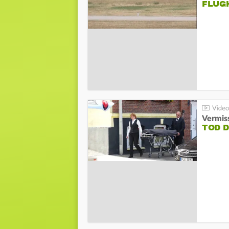
FLUG
Vermis
TOD 