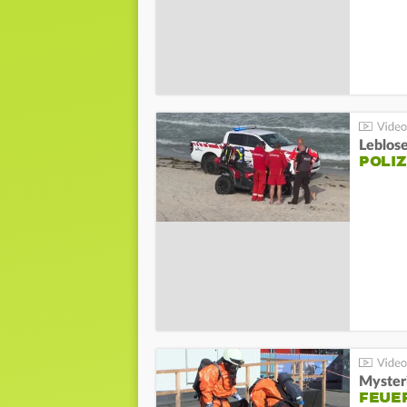
Leblos
POLIZ
Mysteri
FEUE