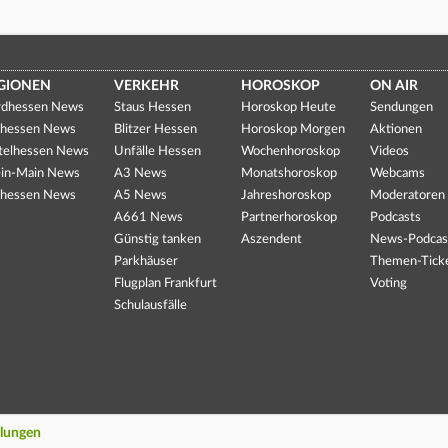
GIONEN
VERKEHR
HOROSKOP
ON AIR
dhessen News
Staus Hessen
Horoskop Heute
Sendungen
hessen News
Blitzer Hessen
Horoskop Morgen
Aktionen
telhessen News
Unfälle Hessen
Wochenhoroskop
Videos
in-Main News
A3 News
Monatshoroskop
Webcams
hessen News
A5 News
Jahreshoroskop
Moderatoren
A661 News
Partnerhoroskop
Podcasts
Günstig tanken
Aszendent
News-Podcas
Parkhäuser
Themen-Tick
Flugplan Frankfurt
Voting
Schulausfälle
llungen