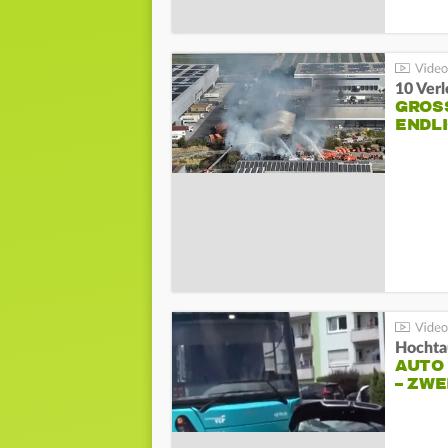
10 Ver
GROSS
NDLI
Hochta
AUTO
– ZW