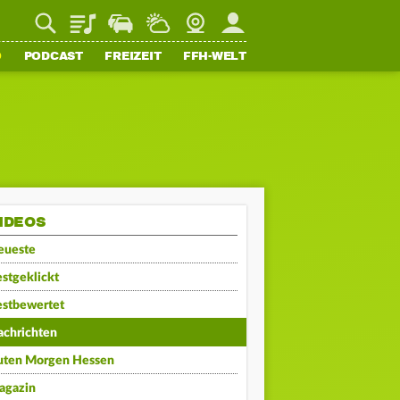
Playlist
Staupilot
Wetter
Webcam
Mein FFH
O
PODCAST
FREIZEIT
FFH-WELT
IDEOS
eueste
stgeklickt
estbewertet
achrichten
uten Morgen Hessen
agazin