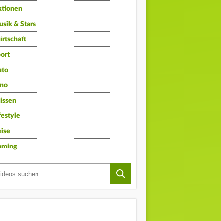
ktionen
sik & Stars
rtschaft
ort
uto
ino
issen
festyle
ise
aming