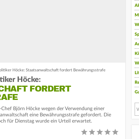
A
Mu
Wi
Sp
A
K
W
itiker Höcke: Staatsanwaltschaft fordert Bewährungsstrafe
Li
tiker Höcke:
Re
CHAFT FORDERT
G
AFE
D-Chef Björn Höcke wegen der Verwendung einer
anwaltschaft eine Bewährungsstrafe gefordert. Die
ch für Dienstag wurde ein Urteil erwartet.