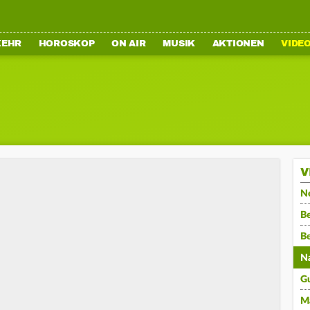
KEHR
HOROSKOP
ON AIR
MUSIK
AKTIONEN
VIDE
V
N
Be
B
N
G
M