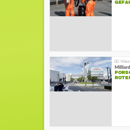
GEFA
Millia
PORSC
ROTE