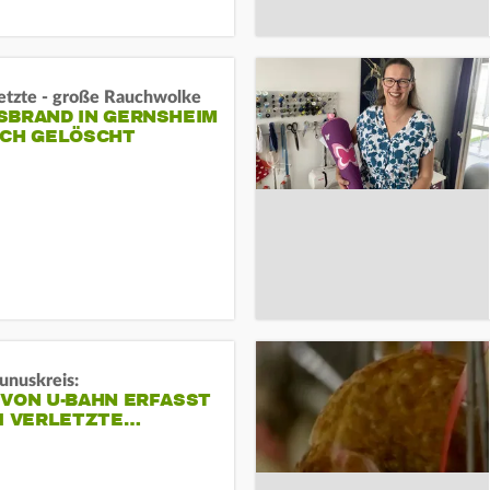
letzte - große Rauchwolke
BRAND IN GERNSHEIM E
CH GELÖSCHT
unuskreis:
 VON U-BAHN ERFASST
EI VERLETZTE…