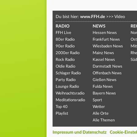
Du bist hier:
www.FFH.de
>>>
Video
RADIO
NEWS
RE
FFH Live
Hessen News
Nor
80er Radio
Frankfurt News
Ost
90er Radio
Wiesbaden News
Mit
2000er Radio
Mainz News
Rhe
Rock Radio
Kassel News
Süd
Oldie Radio
Darmstadt News
Schlager Radio
Offenbach News
Party Radio
Gießen News
Lounge Radio
Fulda News
Weihnachtsradio
Bayern News
Meditationsradio
Sport
Top 40
Wetter
Playlist
Alle Orte
Alle Themen
Impressum und Datenschutz
Cookie-Einste