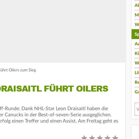
A
Mu
Wi
Sp
A
K
W
führt Oilers zum Sieg
Li
Re
RAISAITL FÜHRT OILERS
G
off-Runde: Dank NHL-Star Leon Draisaitl haben die
r Canucks in der Best-of-seven-Serie ausgeglichen.
folg einen Treffer und einen Assist. Am Freitag geht es