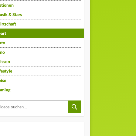
ktionen
sik & Stars
rtschaft
ort
uto
ino
issen
festyle
ise
aming