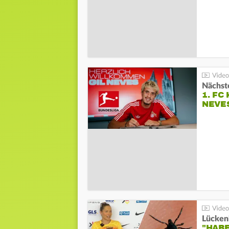
Nächste
1. FC
NEVE
Lücken
"HABE