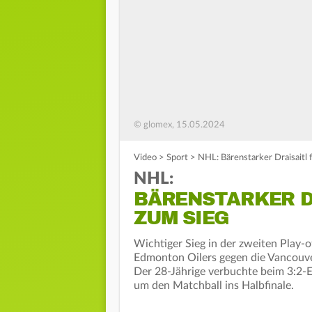
© glomex, 15.05.2024
Video
>
Sport
>
NHL: Bärenstarker Draisaitl 
NHL:
BÄRENSTARKER D
ZUM SIEG
Wichtiger Sieg in der zweiten Play-
Edmonton Oilers gegen die Vancouve
Der 28-Jährige verbuchte beim 3:2-Er
um den Matchball ins Halbfinale.