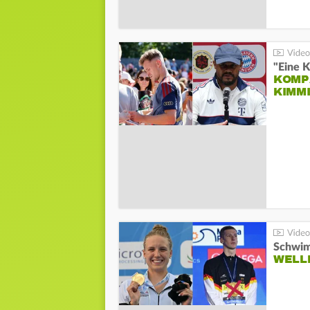
"Eine K
KOMPA
KIMM
Schwim
WELL