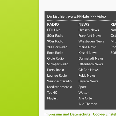
Du bist hier:
www.FFH.de
>>>
Video
RADIO
NEWS
RE
FFH Live
Hessen News
Nor
80er Radio
Frankfurt News
Ost
90er Radio
Wiesbaden News
Mit
2000er Radio
Mainz News
Rhe
Rock Radio
Kassel News
Süd
Oldie Radio
Darmstadt News
Schlager Radio
Offenbach News
Party Radio
Gießen News
Lounge Radio
Fulda News
Weihnachtsradio
Bayern News
Meditationsradio
Sport
Top 40
Wetter
Playlist
Alle Orte
Alle Themen
Impressum und Datenschutz
Cookie-Einste