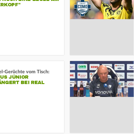
ERKOPF"
l-Gerüchte vom Tisch:
IUS JÚNIOR
ÄNGERT BEI REAL