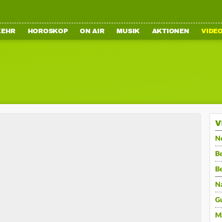
KEHR
HOROSKOP
ON AIR
MUSIK
AKTIONEN
VIDE
V
N
Be
B
N
G
M