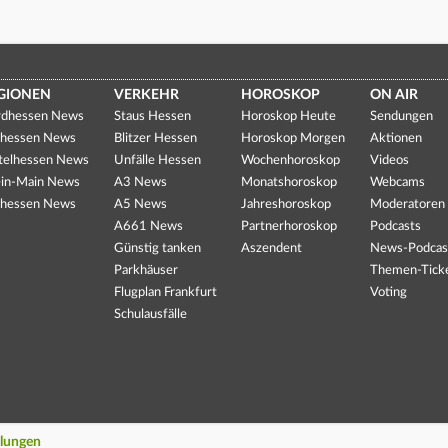
GIONEN
VERKEHR
HOROSKOP
ON AIR
dhessen News
Staus Hessen
Horoskop Heute
Sendungen
hessen News
Blitzer Hessen
Horoskop Morgen
Aktionen
telhessen News
Unfälle Hessen
Wochenhoroskop
Videos
in-Main News
A3 News
Monatshoroskop
Webcams
hessen News
A5 News
Jahreshoroskop
Moderatoren
A661 News
Partnerhoroskop
Podcasts
Günstig tanken
Aszendent
News-Podcas
Parkhäuser
Themen-Tick
Flugplan Frankfurt
Voting
Schulausfälle
llungen