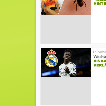
HINT
Wechse
VINÍC
VERL