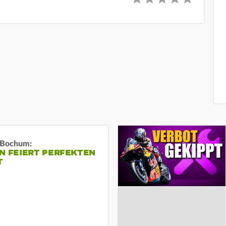
n Bochum:
N FEIERT PERFEKTEN
T