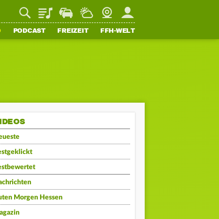
Playlist
Staupilot
Wetter
Webcam
Mein FFH
O
PODCAST
FREIZEIT
FFH-WELT
IDEOS
eueste
stgeklickt
estbewertet
achrichten
uten Morgen Hessen
agazin