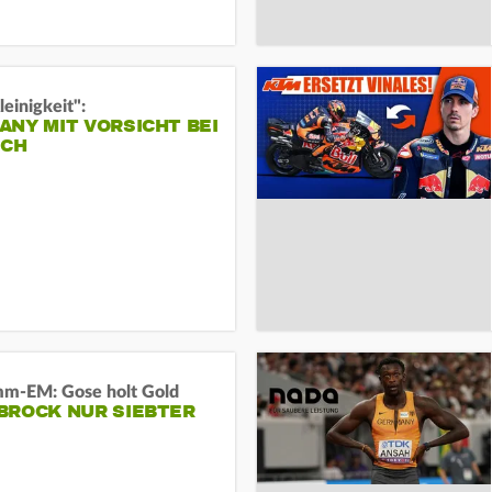
leinigkeit":
NY MIT VORSICHT BEI
ICH
m-EM: Gose holt Gold
BROCK NUR SIEBTER