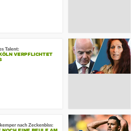
s Talent:
 KÖLN VERPFLICHTET
S
kemper nach Zeckenbiss:
 NOCH EINE BEULE AM