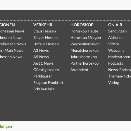
GIONEN
VERKEHR
HOROSKOP
ON AIR
dhessen News
Staus Hessen
Horoskop Heute
Sendungen
hessen News
Blitzer Hessen
Horoskop Morgen
Aktionen
telhessen News
Unfälle Hessen
Wochenhoroskop
Videos
in-Main News
A3 News
Monatshoroskop
Webcams
hessen News
A5 News
Jahreshoroskop
Moderatoren
A661 News
Partnerhoroskop
Podcasts
Günstig tanken
Aszendent
News-Podcas
Parkhäuser
Themen-Tick
Flugplan Frankfurt
Voting
Schulausfälle
llungen