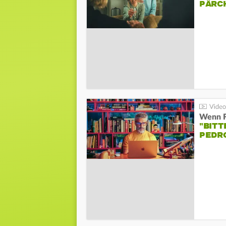
PÄRC
"BITT
PEDR