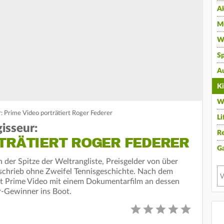
A
Mu
Wi
Sp
A
K
W
: Prime Video porträtiert Roger Federer
Li
isseur:
Re
RTRÄTIERT ROGER FEDERER
G
der Spitze der Weltrangliste, Preisgelder von über
 schrieb ohne Zweifel Tennisgeschichte. Nach dem
rt Prime Video mit einem Dokumentarfilm an dessen
ar-Gewinner ins Boot.