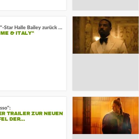
"Arielle"-Star Halle Bailey zurück auf der Leinwand:
 ME & ITALY"
sso":
ER TRAILER ZUR NEUEN
FEL DER…