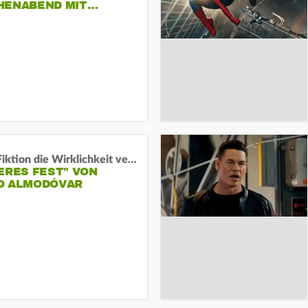
HENABEND MIT…
Wenn Fiktion die Wirklichkeit verschiebt:
ERES FEST" VON
O ALMODÓVAR