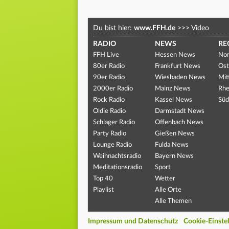
Du bist hier:
www.FFH.de
>>>
Video
RADIO
NEWS
RE
FFH Live
Hessen News
Nor
80er Radio
Frankfurt News
Ost
90er Radio
Wiesbaden News
Mit
2000er Radio
Mainz News
Rhe
Rock Radio
Kassel News
Süd
Oldie Radio
Darmstadt News
Schlager Radio
Offenbach News
Party Radio
Gießen News
Lounge Radio
Fulda News
Weihnachtsradio
Bayern News
Meditationsradio
Sport
Top 40
Wetter
Playlist
Alle Orte
Alle Themen
Impressum und Datenschutz
Cookie-Einste