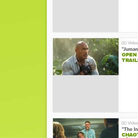
"Jumanj
OPEN
TRAIL
"The In
CHAO