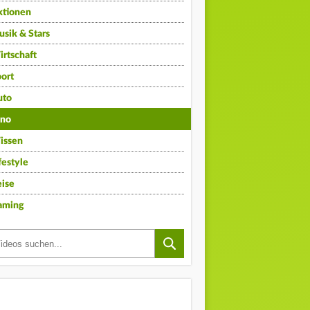
ktionen
sik & Stars
rtschaft
ort
uto
ino
issen
festyle
ise
aming