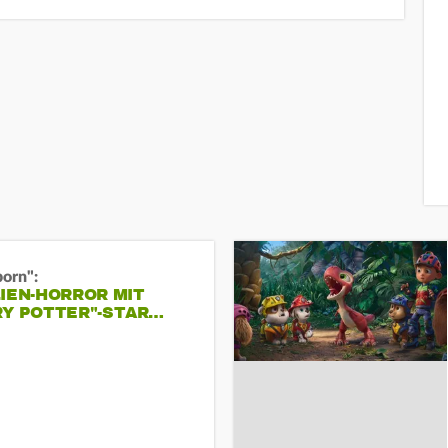
born":
IEN-HORROR MIT
RY POTTER"-STAR…