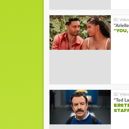
"YOU,
"Ted La
ERST
STAF