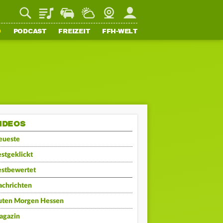
Playlist
Staupilot
Wetter
Webcam
Mein FFH
O
PODCAST
FREIZEIT
FFH-WELT
IDEOS
eueste
stgeklickt
estbewertet
achrichten
uten Morgen Hessen
agazin