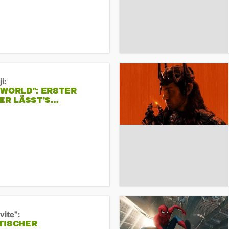
i:
 WORLD": ERSTER
ER LÄSST'S…
vite":
TISCHER