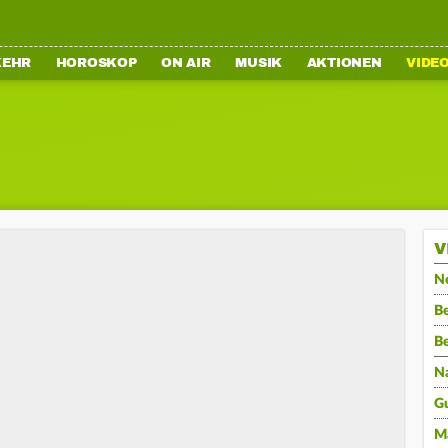
KEHR
HOROSKOP
ON AIR
MUSIK
AKTIONEN
VIDE
V
N
Be
B
N
G
M