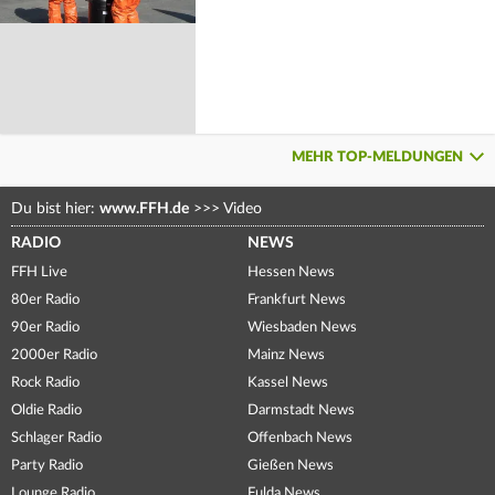
MEHR TOP-MELDUNGEN
Du bist hier:
www.FFH.de
>>>
Video
RADIO
NEWS
FFH Live
Hessen News
80er Radio
Frankfurt News
90er Radio
Wiesbaden News
2000er Radio
Mainz News
Rock Radio
Kassel News
Oldie Radio
Darmstadt News
Schlager Radio
Offenbach News
Party Radio
Gießen News
Lounge Radio
Fulda News