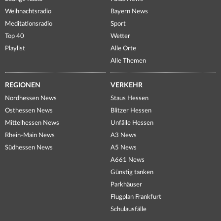
Weihnachtsradio
Bayern News
Meditationsradio
Sport
Top 40
Wetter
Playlist
Alle Orte
Alle Themen
REGIONEN
VERKEHR
Nordhessen News
Staus Hessen
Osthessen News
Blitzer Hessen
Mittelhessen News
Unfälle Hessen
Rhein-Main News
A3 News
Südhessen News
A5 News
A661 News
Günstig tanken
Parkhäuser
Flugplan Frankfurt
Schulausfälle