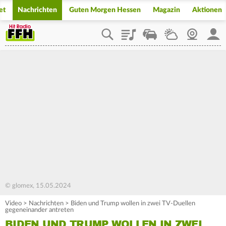
et
Nachrichten
Guten Morgen Hessen
Magazin
Aktionen
Playlist
Staupilot
Wetter
Webcam
Mein
© glomex, 15.05.2024
Video
>
Nachrichten
>
Biden und Trump wollen in zwei TV-Duellen
gegeneinander antreten
BIDEN UND TRUMP WOLLEN IN ZWEI