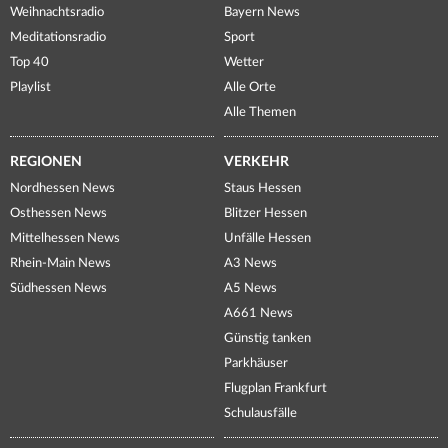
Weihnachtsradio
Bayern News
Meditationsradio
Sport
Top 40
Wetter
Playlist
Alle Orte
Alle Themen
REGIONEN
VERKEHR
Nordhessen News
Staus Hessen
Osthessen News
Blitzer Hessen
Mittelhessen News
Unfälle Hessen
Rhein-Main News
A3 News
Südhessen News
A5 News
A661 News
Günstig tanken
Parkhäuser
Flugplan Frankfurt
Schulausfälle