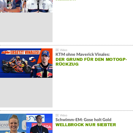
KTM ohne Maverick Vinales:
DER GRUND FÜR DEN MOTOGP-
RÜCKZUG
Schwimm-EM: Gose holt Gold
WELLBROCK NUR SIEBTER