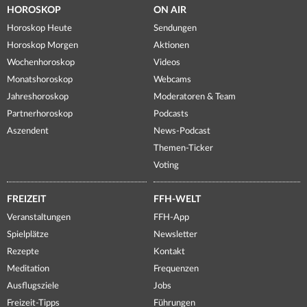
HOROSKOP
ON AIR
Horoskop Heute
Sendungen
Horoskop Morgen
Aktionen
Wochenhoroskop
Videos
Monatshoroskop
Webcams
Jahreshoroskop
Moderatoren & Team
Partnerhoroskop
Podcasts
Aszendent
News-Podcast
Themen-Ticker
Voting
FREIZEIT
FFH-WELT
Veranstaltungen
FFH-App
Spielplätze
Newsletter
Rezepte
Kontakt
Meditation
Frequenzen
Ausflugsziele
Jobs
Freizeit-Tipps
Führungen