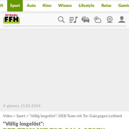
ft
Sport
Auto
Kino
Wissen
Lifestyle
Reise
Gami
Playlist
Staupilot
Wetter
Webcam
Mein
© glomex, 15.05.2024
Video
>
Sport
>
"Völlig losgelöst": DEB-Team mit Tor-Gala gegen Lettland
"Völlig losgelöst":