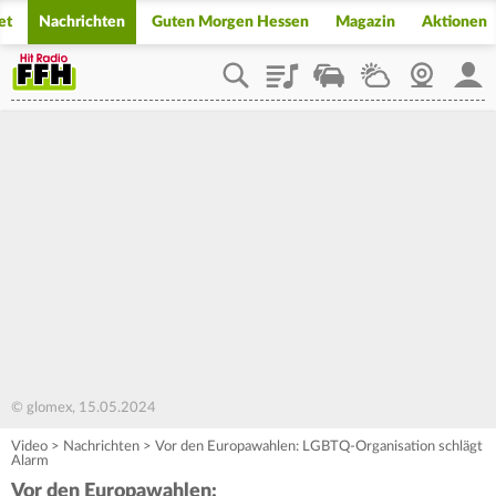
et
Nachrichten
Guten Morgen Hessen
Magazin
Aktionen
Playlist
Staupilot
Wetter
Webcam
Mein
© glomex, 15.05.2024
Video
>
Nachrichten
>
Vor den Europawahlen: LGBTQ-Organisation schlägt
Alarm
Vor den Europawahlen: