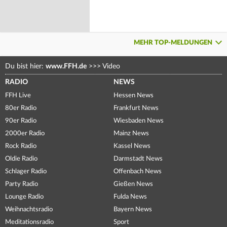
MEHR TOP-MELDUNGEN
Du bist hier:
www.FFH.de
>>>
Video
RADIO
NEWS
FFH Live
Hessen News
80er Radio
Frankfurt News
90er Radio
Wiesbaden News
2000er Radio
Mainz News
Rock Radio
Kassel News
Oldie Radio
Darmstadt News
Schlager Radio
Offenbach News
Party Radio
Gießen News
Lounge Radio
Fulda News
Weihnachtsradio
Bayern News
Meditationsradio
Sport