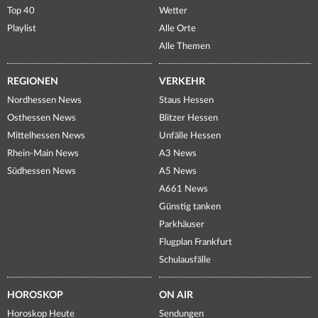
Top 40
Wetter
Playlist
Alle Orte
Alle Themen
REGIONEN
VERKEHR
Nordhessen News
Staus Hessen
Osthessen News
Blitzer Hessen
Mittelhessen News
Unfälle Hessen
Rhein-Main News
A3 News
Südhessen News
A5 News
A661 News
Günstig tanken
Parkhäuser
Flugplan Frankfurt
Schulausfälle
HOROSKOP
ON AIR
Horoskop Heute
Sendungen