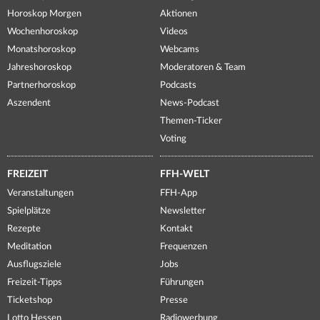
Horoskop Morgen
Aktionen
Wochenhoroskop
Videos
Monatshoroskop
Webcams
Jahreshoroskop
Moderatoren & Team
Partnerhoroskop
Podcasts
Aszendent
News-Podcast
Themen-Ticker
Voting
FREIZEIT
FFH-WELT
Veranstaltungen
FFH-App
Spielplätze
Newsletter
Rezepte
Kontakt
Meditation
Frequenzen
Ausflugsziele
Jobs
Freizeit-Tipps
Führungen
Ticketshop
Presse
Lotto Hessen
Radiowerbung