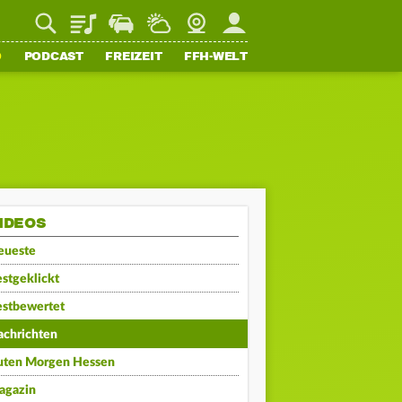
Playlist
Staupilot
Wetter
Webcam
Mein FFH
O
PODCAST
FREIZEIT
FFH-WELT
IDEOS
eueste
stgeklickt
estbewertet
achrichten
uten Morgen Hessen
agazin