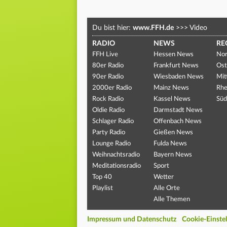
Du bist hier:
www.FFH.de
>>>
Video
RADIO
NEWS
RE
FFH Live
Hessen News
Nor
80er Radio
Frankfurt News
Ost
90er Radio
Wiesbaden News
Mit
2000er Radio
Mainz News
Rhe
Rock Radio
Kassel News
Süd
Oldie Radio
Darmstadt News
Schlager Radio
Offenbach News
Party Radio
Gießen News
Lounge Radio
Fulda News
Weihnachtsradio
Bayern News
Meditationsradio
Sport
Top 40
Wetter
Playlist
Alle Orte
Alle Themen
Impressum und Datenschutz
Cookie-Einste