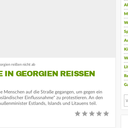
A
Mu
Wi
Sp
A
K
W
rgien reißen nicht ab
Li
IN GEORGIEN REISSEN N
Re
G
de Menschen auf die Straße gegangen, um gegen ein
usländischer Einflussnahme" zu protestieren. An den
ußenminister Estlands, Islands und Litauens teil.