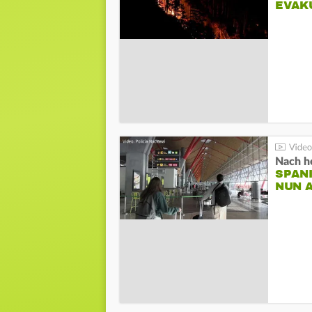
EVAK
Nach he
SPAN
NUN 