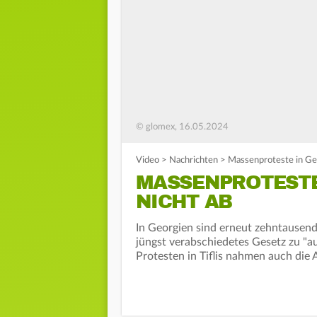
© glomex, 16.05.2024
Video
>
Nachrichten
>
Massenproteste in Geo
MASSENPROTESTE 
ICHT AB
In Georgien sind erneut zehntausen
jüngst verabschiedetes Gesetz zu "a
Protesten in Tiflis nahmen auch die A