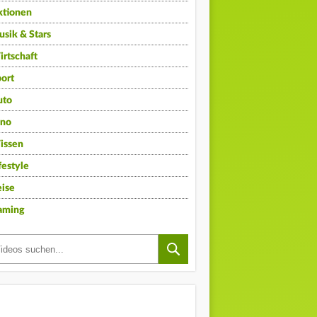
ktionen
sik & Stars
rtschaft
ort
uto
ino
issen
festyle
ise
aming