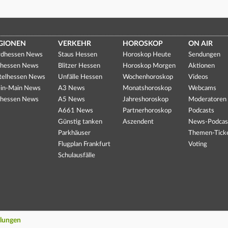
GIONEN
VERKEHR
HOROSKOP
ON AIR
dhessen News
Staus Hessen
Horoskop Heute
Sendungen
hessen News
Blitzer Hessen
Horoskop Morgen
Aktionen
telhessen News
Unfälle Hessen
Wochenhoroskop
Videos
in-Main News
A3 News
Monatshoroskop
Webcams
hessen News
A5 News
Jahreshoroskop
Moderatoren
A661 News
Partnerhoroskop
Podcasts
Günstig tanken
Aszendent
News-Podcas
Parkhäuser
Themen-Tick
Flugplan Frankfurt
Voting
Schulausfälle
llungen