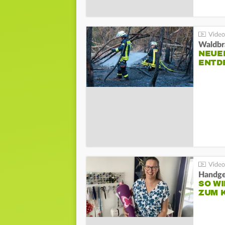
Waldbr
NEUE
ENTD
Handge
SO WI
ZUM 