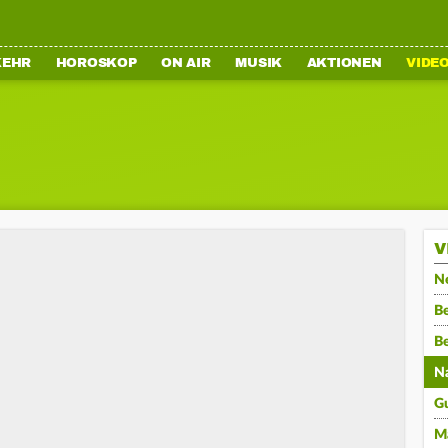
KEHR
HOROSKOP
ON AIR
MUSIK
AKTIONEN
VIDE
V
N
Be
B
N
G
M