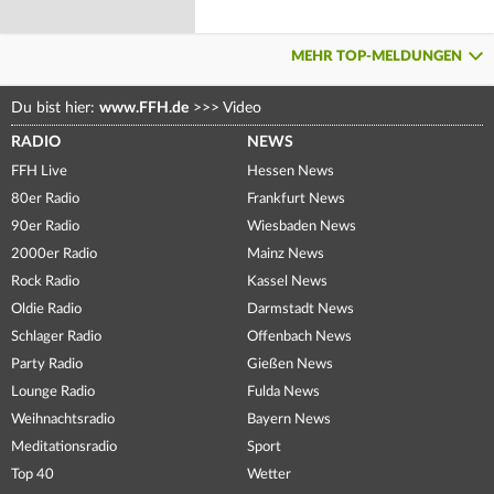
MEHR TOP-MELDUNGEN
Du bist hier:
www.FFH.de
>>>
Video
RADIO
NEWS
FFH Live
Hessen News
80er Radio
Frankfurt News
90er Radio
Wiesbaden News
2000er Radio
Mainz News
Rock Radio
Kassel News
Oldie Radio
Darmstadt News
Schlager Radio
Offenbach News
Party Radio
Gießen News
Lounge Radio
Fulda News
Weihnachtsradio
Bayern News
Meditationsradio
Sport
Top 40
Wetter