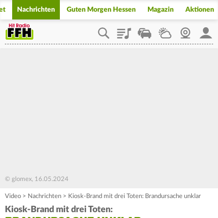
et
Nachrichten
Guten Morgen Hessen
Magazin
Aktionen
Playlist
Staupilot
Wetter
Webcam
Mein
© glomex, 16.05.2024
Video
>
Nachrichten
>
Kiosk-Brand mit drei Toten: Brandursache unklar
Kiosk-Brand mit drei Toten: