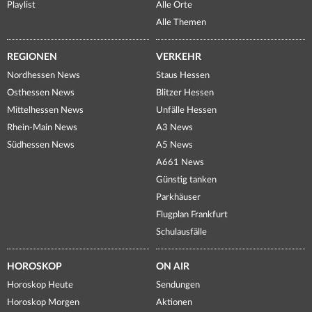
Playlist
Alle Orte
Alle Themen
REGIONEN
VERKEHR
Nordhessen News
Staus Hessen
Osthessen News
Blitzer Hessen
Mittelhessen News
Unfälle Hessen
Rhein-Main News
A3 News
Südhessen News
A5 News
A661 News
Günstig tanken
Parkhäuser
Flugplan Frankfurt
Schulausfälle
HOROSKOP
ON AIR
Horoskop Heute
Sendungen
Horoskop Morgen
Aktionen