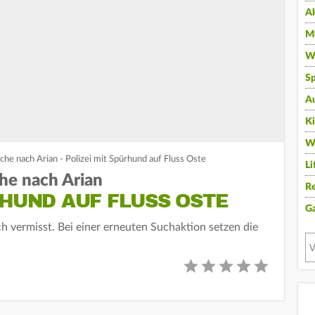
A
Mu
Wi
Sp
A
K
W
che nach Arian - Polizei mit Spürhund auf Fluss Oste
Li
he nach Arian
Re
RHUND AUF FLUSS OSTE
G
h vermisst. Bei einer erneuten Suchaktion setzen die