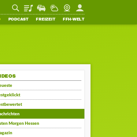
Playlist
Staupilot
Wetter
Webcam
Mein FFH
O
PODCAST
FREIZEIT
FFH-WELT
IDEOS
eueste
stgeklickt
estbewertet
achrichten
uten Morgen Hessen
agazin