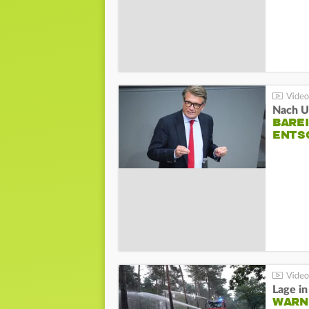
Nach Un
BAREI
NTSC
WARN