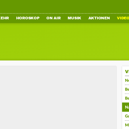
KEHR
HOROSKOP
ON AIR
MUSIK
AKTIONEN
VIDE
V
N
Be
B
N
G
M