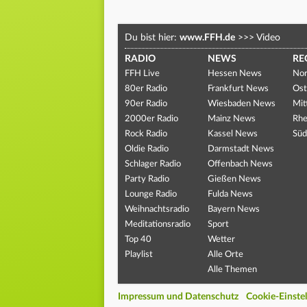
Du bist hier:
www.FFH.de
>>>
Video
RADIO
NEWS
RE
FFH Live
Hessen News
Nor
80er Radio
Frankfurt News
Ost
90er Radio
Wiesbaden News
Mit
2000er Radio
Mainz News
Rhe
Rock Radio
Kassel News
Süd
Oldie Radio
Darmstadt News
Schlager Radio
Offenbach News
Party Radio
Gießen News
Lounge Radio
Fulda News
Weihnachtsradio
Bayern News
Meditationsradio
Sport
Top 40
Wetter
Playlist
Alle Orte
Alle Themen
Impressum und Datenschutz
Cookie-Einste