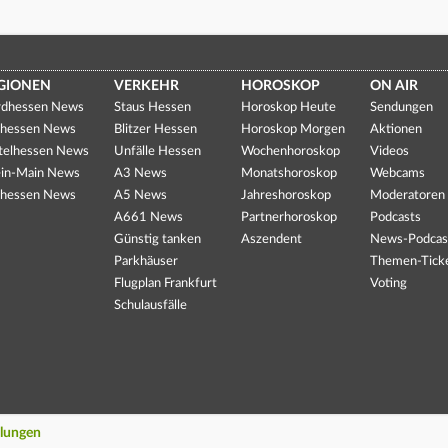
GIONEN
VERKEHR
HOROSKOP
ON AIR
dhessen News
Staus Hessen
Horoskop Heute
Sendungen
hessen News
Blitzer Hessen
Horoskop Morgen
Aktionen
telhessen News
Unfälle Hessen
Wochenhoroskop
Videos
in-Main News
A3 News
Monatshoroskop
Webcams
hessen News
A5 News
Jahreshoroskop
Moderatoren
A661 News
Partnerhoroskop
Podcasts
Günstig tanken
Aszendent
News-Podcas
Parkhäuser
Themen-Tick
Flugplan Frankfurt
Voting
Schulausfälle
llungen