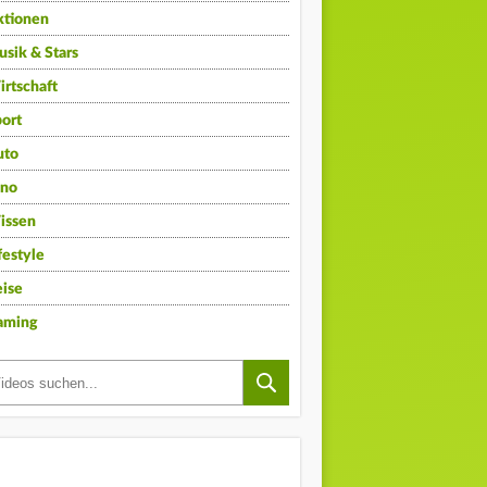
ktionen
sik & Stars
rtschaft
ort
uto
ino
issen
festyle
ise
aming