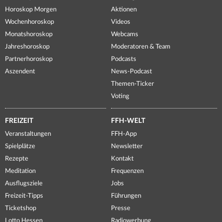
Horoskop Morgen
Aktionen
Wochenhoroskop
Videos
Monatshoroskop
Webcams
Jahreshoroskop
Moderatoren & Team
Partnerhoroskop
Podcasts
Aszendent
News-Podcast
Themen-Ticker
Voting
FREIZEIT
FFH-WELT
Veranstaltungen
FFH-App
Spielplätze
Newsletter
Rezepte
Kontakt
Meditation
Frequenzen
Ausflugsziele
Jobs
Freizeit-Tipps
Führungen
Ticketshop
Presse
Lotto Hessen
Radiowerbung