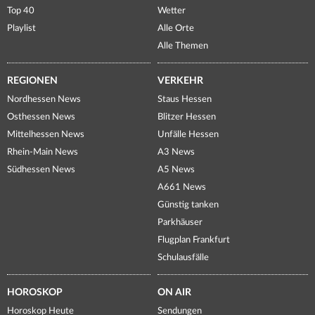
Top 40
Wetter
Playlist
Alle Orte
Alle Themen
REGIONEN
VERKEHR
Nordhessen News
Staus Hessen
Osthessen News
Blitzer Hessen
Mittelhessen News
Unfälle Hessen
Rhein-Main News
A3 News
Südhessen News
A5 News
A661 News
Günstig tanken
Parkhäuser
Flugplan Frankfurt
Schulausfälle
HOROSKOP
ON AIR
Horoskop Heute
Sendungen