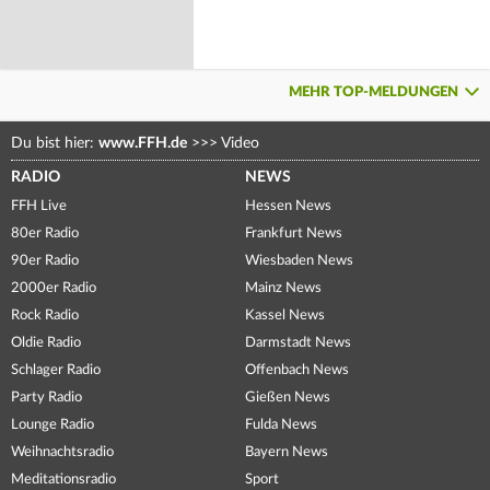
MEHR TOP-MELDUNGEN
Du bist hier:
www.FFH.de
>>>
Video
RADIO
NEWS
FFH Live
Hessen News
80er Radio
Frankfurt News
90er Radio
Wiesbaden News
2000er Radio
Mainz News
Rock Radio
Kassel News
Oldie Radio
Darmstadt News
Schlager Radio
Offenbach News
Party Radio
Gießen News
Lounge Radio
Fulda News
Weihnachtsradio
Bayern News
Meditationsradio
Sport