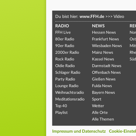
Du bist hier:
www.FFH.de
>>>
Video
RADIO
NEWS
RE
FFH Live
Hessen News
Nor
80er Radio
Frankfurt News
Ost
90er Radio
Wiesbaden News
Mit
2000er Radio
Mainz News
Rhe
Rock Radio
Kassel News
Süd
Oldie Radio
Darmstadt News
Schlager Radio
Offenbach News
Party Radio
Gießen News
Lounge Radio
Fulda News
Weihnachtsradio
Bayern News
Meditationsradio
Sport
Top 40
Wetter
Playlist
Alle Orte
Alle Themen
Impressum und Datenschutz
Cookie-Einste