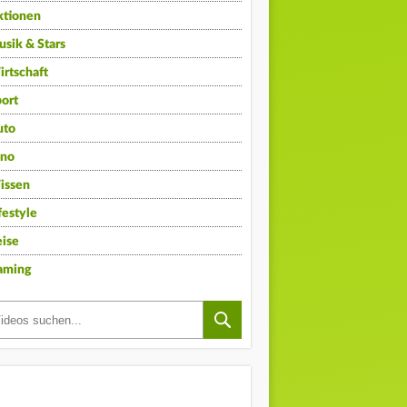
ktionen
sik & Stars
rtschaft
ort
uto
ino
issen
festyle
ise
aming