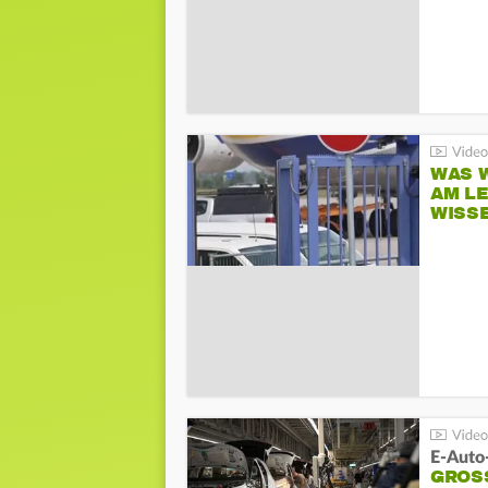
WAS W
AM L
WISS
E-Auto
GROS