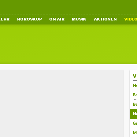
KEHR
HOROSKOP
ON AIR
MUSIK
AKTIONEN
VIDE
V
N
Be
B
N
G
M