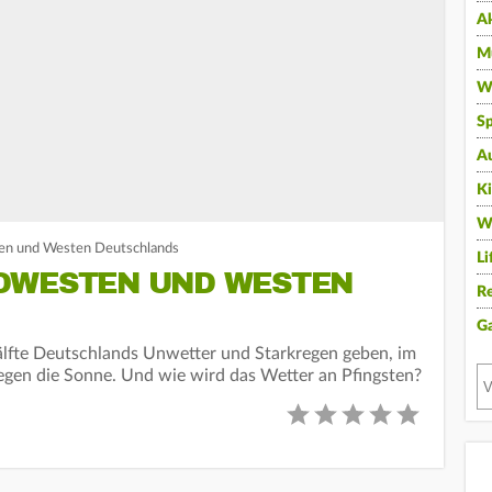
A
Mu
Wi
Sp
A
K
W
en und Westen Deutschlands
Li
DWESTEN UND WESTEN
Re
G
älfte Deutschlands Unwetter und Starkregen geben, im
gen die Sonne. Und wie wird das Wetter an Pfingsten?