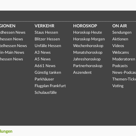
GIONEN
VERKEHR
HOROSKOP
ON AIR
dhessen News
Staus Hessen
Horoskop Heute
Sendungen
hessen News
Blitzer Hessen
Horoskop Morgen
Aktionen
telhessen News
Unfälle Hessen
Wochenhoroskop
Videos
in-Main News
A3 News
Monatshoroskop
Webcams
hessen News
A5 News
Jahreshoroskop
Moderatoren
A661 News
Partnerhoroskop
Podcasts
Günstig tanken
Aszendent
News-Podcas
Parkhäuser
Themen-Tick
Flugplan Frankfurt
Voting
Schulausfälle
llungen