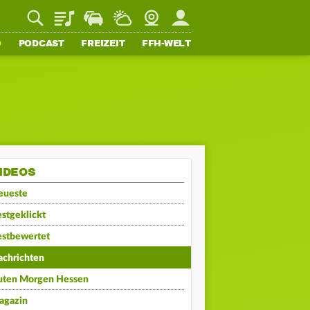
Playlist
Staupilot
Wetter
Webcam
Mein FFH
O
PODCAST
FREIZEIT
FFH-WELT
IDEOS
eueste
stgeklickt
estbewertet
achrichten
uten Morgen Hessen
agazin