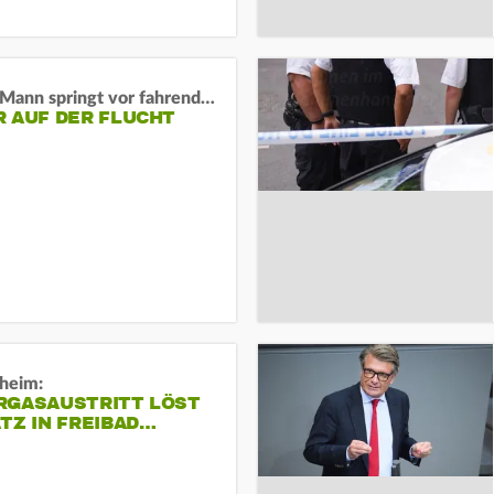
BaWü: Mann springt vor fahrendes Auto und schießt
R AUF DER FLUCHT
sheim:
RGASAUSTRITT LÖST
TZ IN FREIBAD…