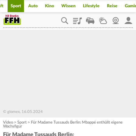
ft
Sport
Auto
Kino
Wissen
Lifestyle
Reise
Gami
Playlist
Staupilot
Wetter
Webcam
Mein
© glomex, 16.05.2024
Video
>
Sport
>
Für Madame Tussauds Berlin: Mbappé enthüllt eigene
Wachsfigur
Für Madame Tussauds Berlin: