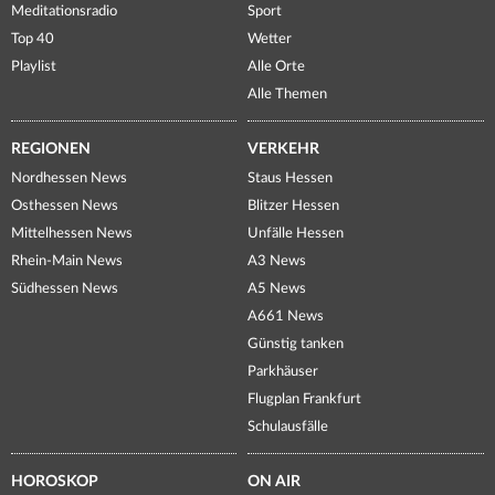
Meditationsradio
Sport
Top 40
Wetter
Playlist
Alle Orte
Alle Themen
REGIONEN
VERKEHR
Nordhessen News
Staus Hessen
Osthessen News
Blitzer Hessen
Mittelhessen News
Unfälle Hessen
Rhein-Main News
A3 News
Südhessen News
A5 News
A661 News
Günstig tanken
Parkhäuser
Flugplan Frankfurt
Schulausfälle
HOROSKOP
ON AIR