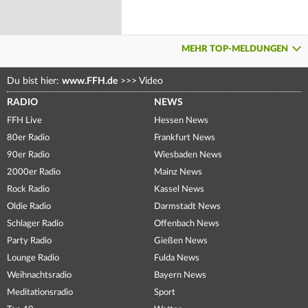
MEHR TOP-MELDUNGEN
Du bist hier:
www.FFH.de
>>>
Video
RADIO
NEWS
FFH Live
Hessen News
80er Radio
Frankfurt News
90er Radio
Wiesbaden News
2000er Radio
Mainz News
Rock Radio
Kassel News
Oldie Radio
Darmstadt News
Schlager Radio
Offenbach News
Party Radio
Gießen News
Lounge Radio
Fulda News
Weihnachtsradio
Bayern News
Meditationsradio
Sport