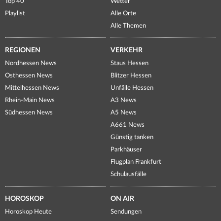
Top 40
Wetter
Playlist
Alle Orte
Alle Themen
REGIONEN
VERKEHR
Nordhessen News
Staus Hessen
Osthessen News
Blitzer Hessen
Mittelhessen News
Unfälle Hessen
Rhein-Main News
A3 News
Südhessen News
A5 News
A661 News
Günstig tanken
Parkhäuser
Flugplan Frankfurt
Schulausfälle
HOROSKOP
ON AIR
Horoskop Heute
Sendungen