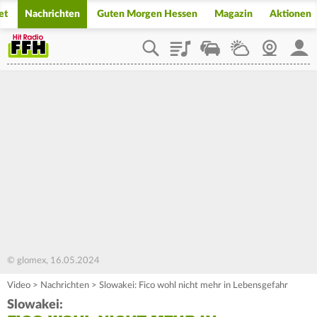
et
Nachrichten
Guten Morgen Hessen
Magazin
Aktionen
Playlist
Staupilot
Wetter
Webcam
Mein
© glomex, 16.05.2024
Video
>
Nachrichten
>
Slowakei: Fico wohl nicht mehr in Lebensgefahr
Slowakei: