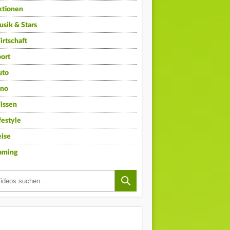
ktionen
sik & Stars
rtschaft
ort
uto
ino
issen
festyle
ise
aming