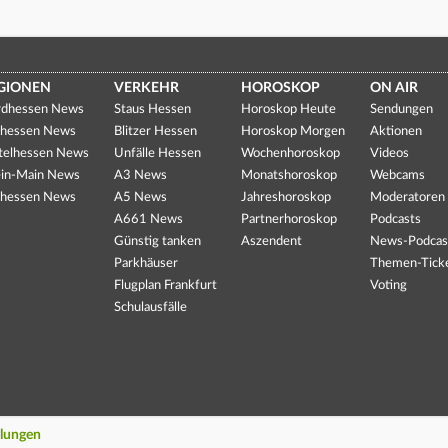
GIONEN
VERKEHR
HOROSKOP
ON AIR
dhessen News
Staus Hessen
Horoskop Heute
Sendungen
hessen News
Blitzer Hessen
Horoskop Morgen
Aktionen
telhessen News
Unfälle Hessen
Wochenhoroskop
Videos
in-Main News
A3 News
Monatshoroskop
Webcams
hessen News
A5 News
Jahreshoroskop
Moderatoren
A661 News
Partnerhoroskop
Podcasts
Günstig tanken
Aszendent
News-Podcas
Parkhäuser
Themen-Tick
Flugplan Frankfurt
Voting
Schulausfälle
llungen