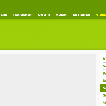
KEHR
HOROSKOP
ON AIR
MUSIK
AKTIONEN
VIDE
V
N
Be
B
N
G
M