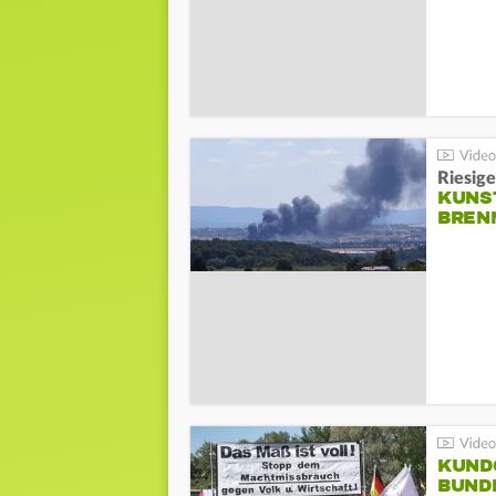
Riesige
KUNS
BREN
KUND
BUND