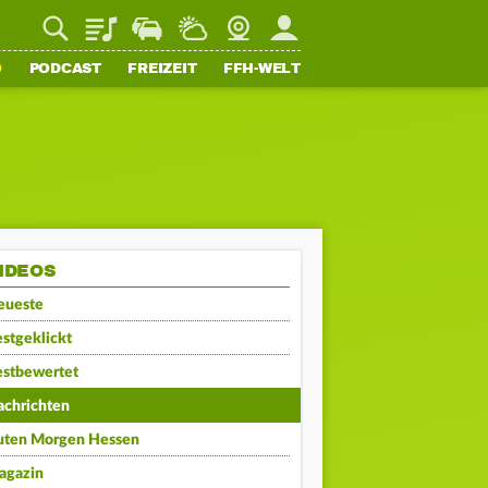
Playlist
Staupilot
Wetter
Webcam
Mein FFH
O
PODCAST
FREIZEIT
FFH-WELT
IDEOS
eueste
stgeklickt
estbewertet
achrichten
uten Morgen Hessen
agazin