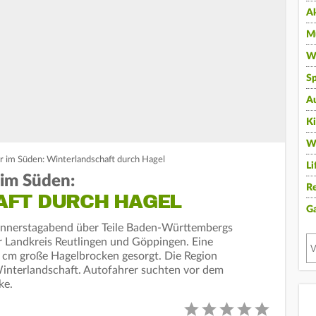
A
Mu
Wi
Sp
A
K
W
 im Süden: Winterlandschaft durch Hagel
Li
 im Süden:
Re
AFT DURCH HAGEL
G
nnerstagabend über Teile Baden-Württembergs
r Landkreis Reutlingen und Göppingen. Eine
 4 cm große Hagelbrocken gesorgt. Die Region
 Winterlandschaft. Autofahrer suchten vor dem
ke.