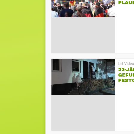
PLAU
GEGE
22-JÄ
GEFU
FEST