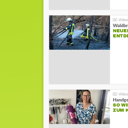
Waldbr
NEUE
ENTD
Handge
SO WI
ZUM 