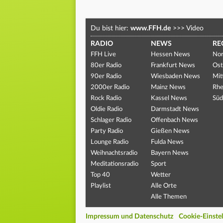
Du bist hier:
www.FFH.de
>>>
Video
RADIO
NEWS
RE
FFH Live
Hessen News
Nor
80er Radio
Frankfurt News
Ost
90er Radio
Wiesbaden News
Mit
2000er Radio
Mainz News
Rhe
Rock Radio
Kassel News
Süd
Oldie Radio
Darmstadt News
Schlager Radio
Offenbach News
Party Radio
Gießen News
Lounge Radio
Fulda News
Weihnachtsradio
Bayern News
Meditationsradio
Sport
Top 40
Wetter
Playlist
Alle Orte
Alle Themen
Impressum und Datenschutz
Cookie-Einste