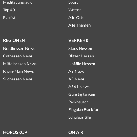
Meditationsradio
Sport
Top 40
Wetter
Playlist
Alle Orte
Alle Themen
REGIONEN
VERKEHR
Nordhessen News
Staus Hessen
Osthessen News
Blitzer Hessen
Mittelhessen News
Unfälle Hessen
Rhein-Main News
A3 News
Südhessen News
A5 News
A661 News
Günstig tanken
Parkhäuser
Flugplan Frankfurt
Schulausfälle
HOROSKOP
ON AIR