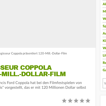
A
Mu
Wi
Sp
A
K
W
gisseur Coppola präsentiert 120-Mill.-Dollar-Film
Li
Re
SSEUR COPPOLA
G
-MILL.-DOLLAR-FILM
cis Ford Coppola hat bei den Filmfestspielen von
 vorgestellt, das er mit 120 Millionen Dollar selbst