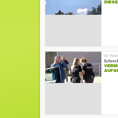
DIES
Schreck
VERM
AUFG