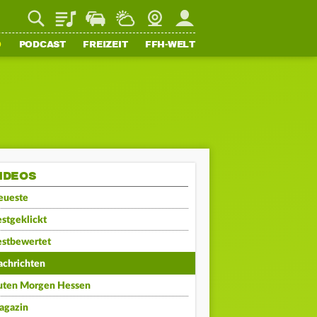
Playlist
Staupilot
Wetter
Webcam
Mein FFH
O
PODCAST
FREIZEIT
FFH-WELT
IDEOS
eueste
stgeklickt
estbewertet
achrichten
uten Morgen Hessen
agazin