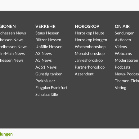
GIONEN
VERKEHR
HOROSKOP
ON AIR
dhessen News
Staus Hessen
Horoskop Heute
Sendungen
hessen News
Blitzer Hessen
Horoskop Morgen
Aktionen
telhessen News
Unfälle Hessen
Wochenhoroskop
Videos
in-Main News
A3 News
Monatshoroskop
Webcams
hessen News
A5 News
Jahreshoroskop
Moderatoren
A661 News
Partnerhoroskop
Podcasts
Günstig tanken
Aszendent
News-Podcas
Parkhäuser
Themen-Tick
Flugplan Frankfurt
Voting
Schulausfälle
llungen