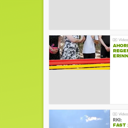
AHOR
REGE
ERIN
BEIM 
RKI:
FAST 