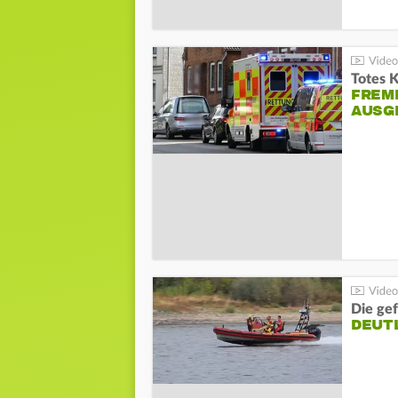
Totes 
FREM
AUSG
Die gef
DEUT