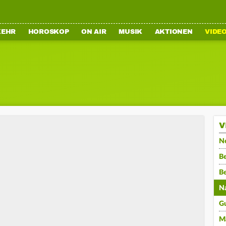
KEHR
HOROSKOP
ON AIR
MUSIK
AKTIONEN
VIDE
V
N
Be
B
N
G
M