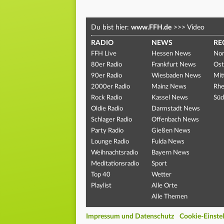
Du bist hier:
www.FFH.de
>>>
Video
RADIO
NEWS
RE
FFH Live
Hessen News
Nor
80er Radio
Frankfurt News
Ost
90er Radio
Wiesbaden News
Mit
2000er Radio
Mainz News
Rhe
Rock Radio
Kassel News
Süd
Oldie Radio
Darmstadt News
Schlager Radio
Offenbach News
Party Radio
Gießen News
Lounge Radio
Fulda News
Weihnachtsradio
Bayern News
Meditationsradio
Sport
Top 40
Wetter
Playlist
Alle Orte
Alle Themen
Impressum und Datenschutz
Cookie-Einste