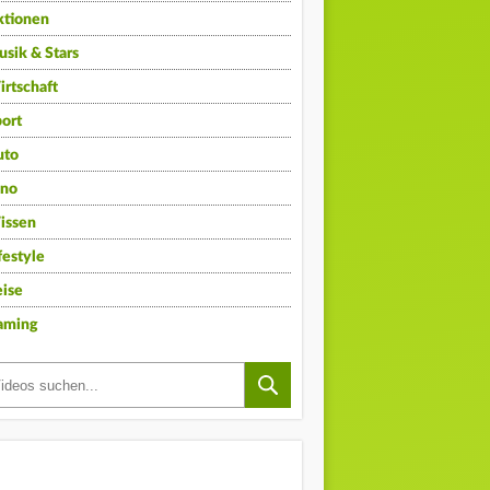
ktionen
sik & Stars
rtschaft
ort
uto
ino
issen
festyle
ise
aming