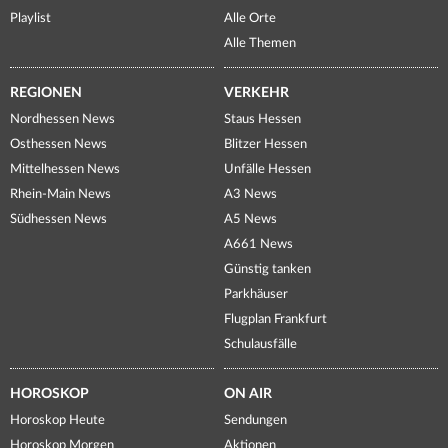
Playlist
Alle Orte
Alle Themen
REGIONEN
VERKEHR
Nordhessen News
Staus Hessen
Osthessen News
Blitzer Hessen
Mittelhessen News
Unfälle Hessen
Rhein-Main News
A3 News
Südhessen News
A5 News
A661 News
Günstig tanken
Parkhäuser
Flugplan Frankfurt
Schulausfälle
HOROSKOP
ON AIR
Horoskop Heute
Sendungen
Horoskop Morgen
Aktionen