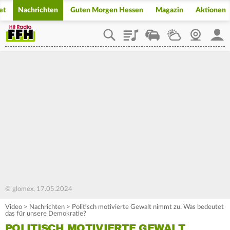
et
Nachrichten
Guten Morgen Hessen
Magazin
Aktionen
Playlist
Staupilot
Wetter
Webcam
Mein
© glomex, 17.05.2024
Video
>
Nachrichten
>
Politisch motivierte Gewalt nimmt zu. Was bedeutet
das für unsere Demokratie?
POLITISCH MOTIVIERTE GEWALT