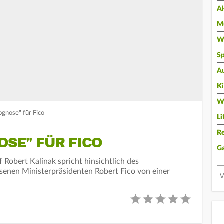
A
Mu
Wi
Sp
A
K
W
ognose" für Fico
Li
Re
OSE" FÜR FICO
G
 Robert Kalinak spricht hinsichtlich des
enen Ministerpräsidenten Robert Fico von einer