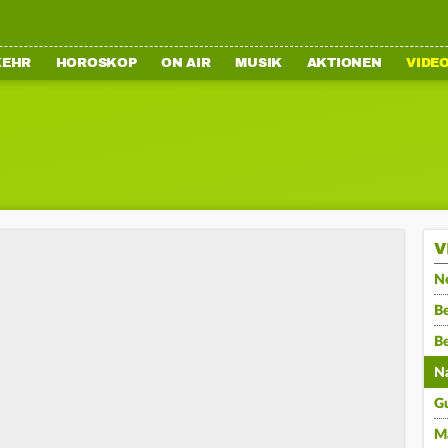
KEHR
HOROSKOP
ON AIR
MUSIK
AKTIONEN
VIDE
V
N
Be
B
N
G
M