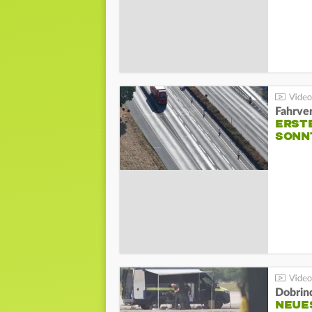
Fahrve
ERST
SONN
Dobrin
NEUE