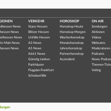
GIONEN
VERKEHR
HOROSKOP
ON AIR
dhessen News
Staus Hessen
Horoskop Heute
Sendungen
hessen News
Blitzer Hessen
Horoskop Morgen
Aktionen
telhessen News
Unfälle Hessen
Wochenhoroskop
Videos
in-Main News
A3 News
Monatshoroskop
Webcams
hessen News
A5 News
Jahreshoroskop
Moderatoren
A661 News
Partnerhoroskop
Podcasts
Günstig tanken
Aszendent
News-Podcas
Parkhäuser
Themen-Tick
Flugplan Frankfurt
Voting
Schulausfälle
llungen