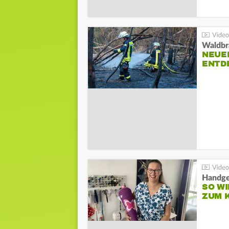
Waldbr
NEUE
ENTD
Handge
SO WI
ZUM 