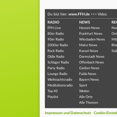
Du bist hier:
www.FFH.de
>>>
Video
RADIO
NEWS
RE
FFH Live
Hessen News
Nor
80er Radio
Frankfurt News
Ost
90er Radio
Wiesbaden News
Mit
2000er Radio
Mainz News
Rhe
Rock Radio
Kassel News
Süd
Oldie Radio
Darmstadt News
Schlager Radio
Offenbach News
Party Radio
Gießen News
Lounge Radio
Fulda News
Weihnachtsradio
Bayern News
Meditationsradio
Sport
Top 40
Wetter
Playlist
Alle Orte
Alle Themen
Impressum und Datenschutz
Cookie-Einste