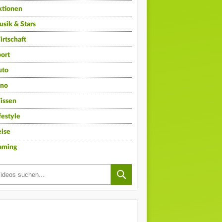
ktionen
sik & Stars
rtschaft
ort
uto
ino
issen
festyle
ise
aming