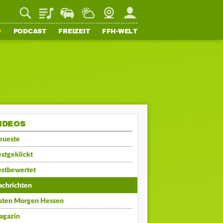
Playlist
Staupilot
Wetter
Webcam
Mein FFH
O
PODCAST
FREIZEIT
FFH-WELT
IDEOS
eueste
stgeklickt
estbewertet
achrichten
uten Morgen Hessen
agazin