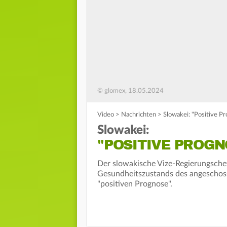
© glomex, 18.05.2024
Video
>
Nachrichten
>
Slowakei: "Positive Pr
Slowakei:
"POSITIVE PROGN
Der slowakische Vize-Regierungschef
Gesundheitszustands des angeschoss
"positiven Prognose".