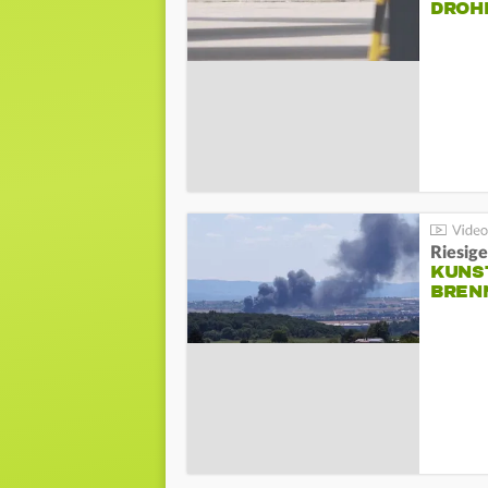
DROH
Riesige
KUNS
BREN