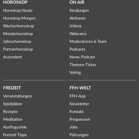
HOROSKOP
ON AIR
Horoskop Heute
Sendungen
Horoskop Morgen
Aktionen
Wochenhoroskop
Videos
Monatshoroskop
Webcams
Jahreshoroskop
Moderatoren & Team
Partnerhoroskop
Podcasts
Aszendent
News-Podcast
Themen-Ticker
Voting
FREIZEIT
FFH-WELT
Veranstaltungen
FFH-App
Spielplätze
Newsletter
Rezepte
Kontakt
Meditation
Frequenzen
Ausflugsziele
Jobs
Freizeit-Tipps
Führungen