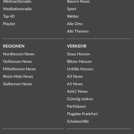
Weihnachtsradio
Bayern News
Meditationsradio
Sport
Top 40
Wetter
Playlist
Alle Orte
Alle Themen
REGIONEN
VERKEHR
Nordhessen News
Staus Hessen
Osthessen News
Blitzer Hessen
Mittelhessen News
Unfälle Hessen
Rhein-Main News
A3 News
Südhessen News
A5 News
A661 News
Günstig tanken
Parkhäuser
Flugplan Frankfurt
Schulausfälle