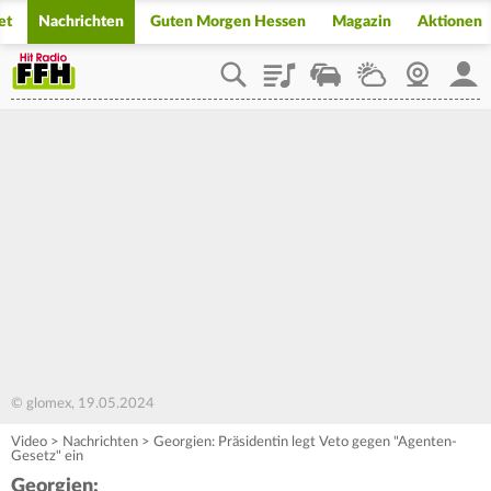
et
Nachrichten
Guten Morgen Hessen
Magazin
Aktionen
Playlist
Staupilot
Wetter
Webcam
Mein
© glomex, 19.05.2024
Video
>
Nachrichten
>
Georgien: Präsidentin legt Veto gegen "Agenten-
Gesetz" ein
Georgien: