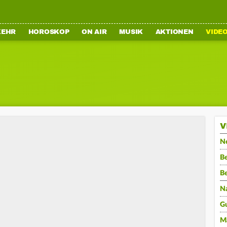
KEHR
HOROSKOP
ON AIR
MUSIK
AKTIONEN
VIDE
V
N
Be
B
N
G
M