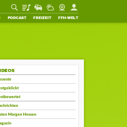
Playlist
Staupilot
Wetter
Webcam
Mein FFH
O
PODCAST
FREIZEIT
FFH-WELT
IDEOS
eueste
stgeklickt
estbewertet
achrichten
uten Morgen Hessen
agazin