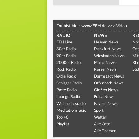
Du bist hier:
www.FFH.de
>>>
Video
RADIO
NEWS
RE
FFH Live
Hessen News
Nor
80er Radio
Frankfurt News
Ost
90er Radio
Wiesbaden News
Mit
2000er Radio
Mainz News
Rhe
Rock Radio
Kassel News
Süd
Oldie Radio
Darmstadt News
Schlager Radio
Offenbach News
Party Radio
Gießen News
Lounge Radio
Fulda News
Weihnachtsradio
Bayern News
Meditationsradio
Sport
Top 40
Wetter
Playlist
Alle Orte
Alle Themen