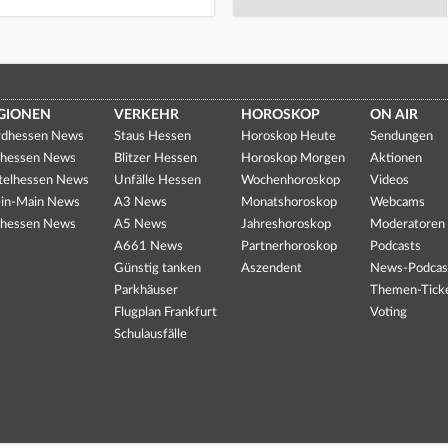
GIONEN
VERKEHR
HOROSKOP
ON AIR
dhessen News
Staus Hessen
Horoskop Heute
Sendungen
hessen News
Blitzer Hessen
Horoskop Morgen
Aktionen
telhessen News
Unfälle Hessen
Wochenhoroskop
Videos
in-Main News
A3 News
Monatshoroskop
Webcams
hessen News
A5 News
Jahreshoroskop
Moderatoren
A661 News
Partnerhoroskop
Podcasts
Günstig tanken
Aszendent
News-Podcas
Parkhäuser
Themen-Tick
Flugplan Frankfurt
Voting
Schulausfälle