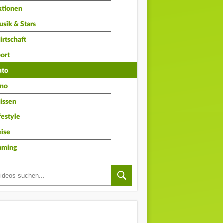
ktionen
sik & Stars
rtschaft
ort
uto
ino
issen
festyle
ise
aming