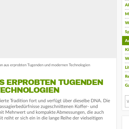
A
Mu
Wi
Sp
A
K
W
on aus erprobten Tugenden und modernen Technologien
Li
Re
S ERPROBTEN TUGENDEN
G
TECHNOLOGIEN
ierte Tradition fort und verfügt über dieselbe DNA. Die
Passagierbedürfnisse zugeschnittenen Koffer- und
 mit Mehrwert und kompakte Abmessungen, die auch
 reiht er sich ein in die lange Reihe der vielseitigen