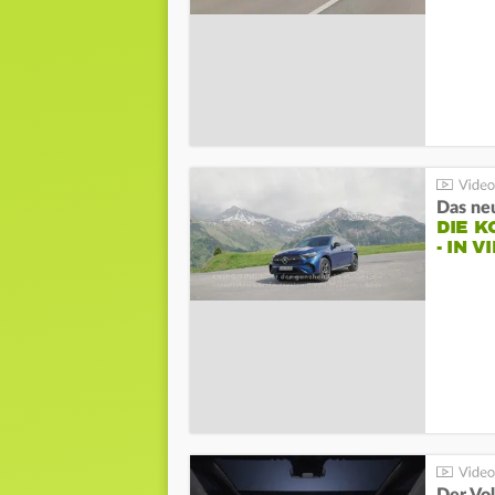
DIE 
- IN 