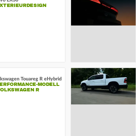
lvo EX30
EXTERIEURDESIGN
lkswagen Touareg R eHybrid
PERFORMANCE-MODELL
VOLKSWAGEN R