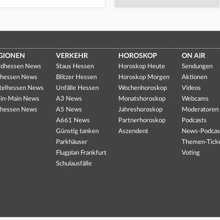
GIONEN
VERKEHR
HOROSKOP
ON AIR
dhessen News
Staus Hessen
Horoskop Heute
Sendungen
hessen News
Blitzer Hessen
Horoskop Morgen
Aktionen
telhessen News
Unfälle Hessen
Wochenhoroskop
Videos
in-Main News
A3 News
Monatshoroskop
Webcams
hessen News
A5 News
Jahreshoroskop
Moderatoren
A661 News
Partnerhoroskop
Podcasts
Günstig tanken
Aszendent
News-Podcas
Parkhäuser
Themen-Tick
Flugplan Frankfurt
Voting
Schulausfälle