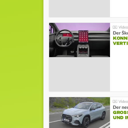
Der Šk
KONNE
VERT
Der ne
GROSS
ND I