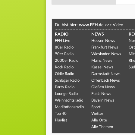
Du bist hier:
www.FFH.de
>>>
Video
RADIO
NEWS
RE
FFH Live
Hessen News
Nor
80er Radio
Frankfurt News
Ost
90er Radio
Wiesbaden News
Mit
2000er Radio
Mainz News
Rhe
Rock Radio
Kassel News
Süd
Oldie Radio
Darmstadt News
Schlager Radio
Offenbach News
Party Radio
Gießen News
Lounge Radio
Fulda News
Weihnachtsradio
Bayern News
Meditationsradio
Sport
Top 40
Wetter
Playlist
Alle Orte
Alle Themen