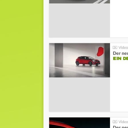
Der neu
EIN D
Der ne