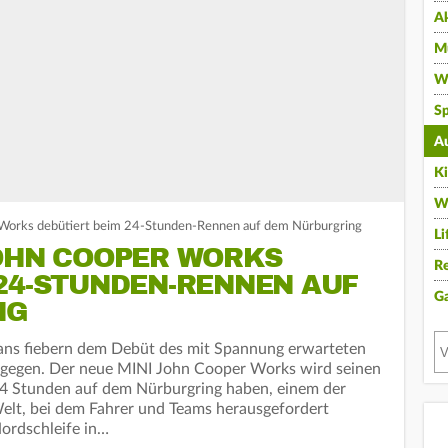
A
Mu
Wi
Sp
A
K
W
Works debütiert beim 24-Stunden-Rennen auf dem Nürburgring
Li
JOHN COOPER WORKS
Re
24-STUNDEN-RENNEN AUF
G
NG
ans fiebern dem Debüt des mit Spannung erwarteten
gegen. Der neue MINI John Cooper Works wird seinen
n 24 Stunden auf dem Nürburgring haben, einem der
elt, bei dem Fahrer und Teams herausgefordert
ordschleife in…