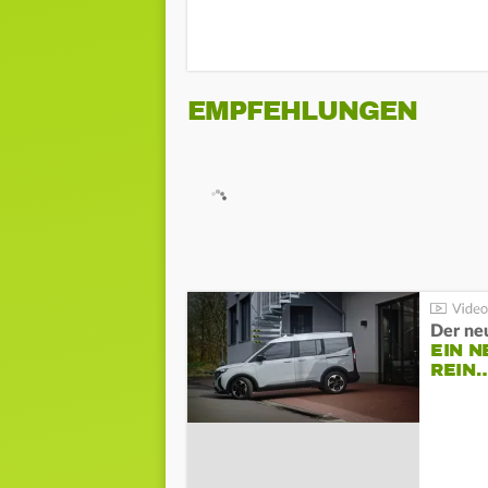
EMPFEHLUNGEN
Der ne
EIN N
REIN