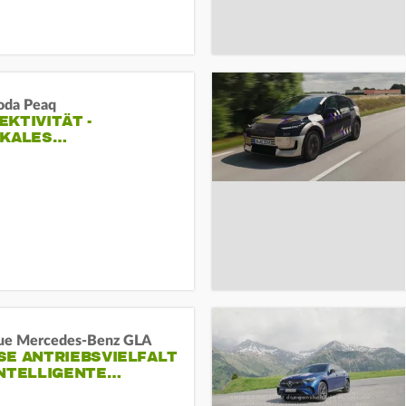
oda Peaq
KTIVITÄT -
IKALES…
ue Mercedes-Benz GLA
E ANTRIEBSVIELFALT U
NTELLIGENTE…