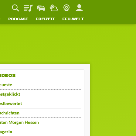
Playlist
Staupilot
Wetter
Webcam
Mein FFH
O
PODCAST
FREIZEIT
FFH-WELT
IDEOS
eueste
stgeklickt
estbewertet
achrichten
uten Morgen Hessen
agazin