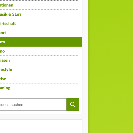
ktionen
sik & Stars
rtschaft
ort
uto
ino
issen
festyle
ise
aming