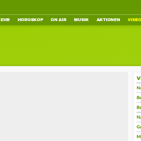
KEHR
HOROSKOP
ON AIR
MUSIK
AKTIONEN
VIDE
V
N
Be
B
N
G
M