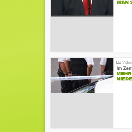
IRAN 
Im Zen
MEHR
NIED