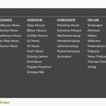
GIONEN
VERKEHR
HOROSKOP
ON AIR
dhessen News
Staus Hessen
Horoskop Heute
Sendungen
hessen News
Blitzer Hessen
Horoskop Morgen
Aktionen
telhessen News
Unfälle Hessen
Wochenhoroskop
Videos
in-Main News
A3 News
Monatshoroskop
Webcams
hessen News
A5 News
Jahreshoroskop
Moderatoren
A661 News
Partnerhoroskop
Podcasts
Günstig tanken
Aszendent
News-Podcas
Parkhäuser
Themen-Tick
Flugplan Frankfurt
Voting
Schulausfälle
llungen