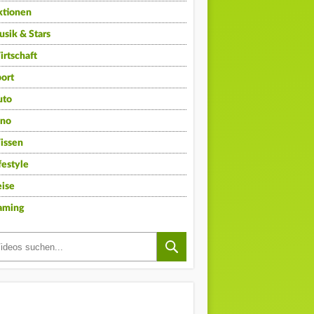
ktionen
sik & Stars
rtschaft
ort
uto
ino
issen
festyle
ise
aming