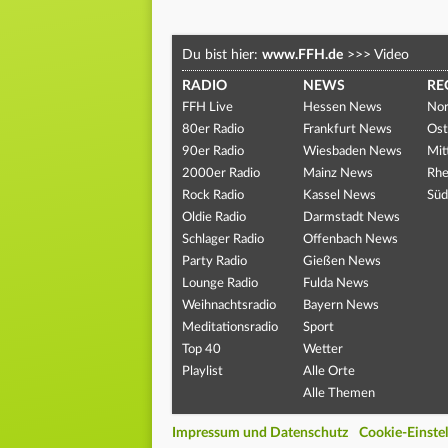
Du bist hier:
www.FFH.de
>>>
Video
RADIO
NEWS
RE
FFH Live
Hessen News
Nor
80er Radio
Frankfurt News
Ost
90er Radio
Wiesbaden News
Mit
2000er Radio
Mainz News
Rhe
Rock Radio
Kassel News
Süd
Oldie Radio
Darmstadt News
Schlager Radio
Offenbach News
Party Radio
Gießen News
Lounge Radio
Fulda News
Weihnachtsradio
Bayern News
Meditationsradio
Sport
Top 40
Wetter
Playlist
Alle Orte
Alle Themen
Impressum und Datenschutz
Cookie-Einste