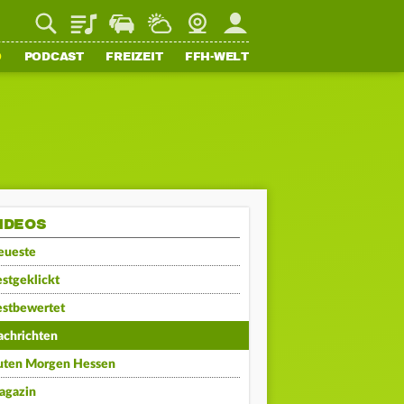
Playlist
Staupilot
Wetter
Webcam
Mein FFH
O
PODCAST
FREIZEIT
FFH-WELT
IDEOS
eueste
stgeklickt
estbewertet
achrichten
uten Morgen Hessen
agazin