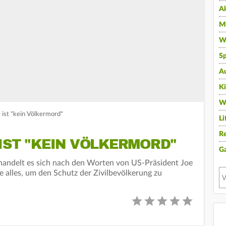
A
Mu
Wi
Sp
A
K
W
 ist "kein Völkermord"
Li
Re
IST "KEIN VÖLKERMORD"
G
 handelt es sich nach den Worten von US-Präsident Joe
e alles, um den Schutz der Zivilbevölkerung zu