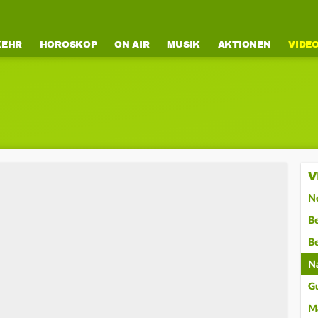
KEHR
HOROSKOP
ON AIR
MUSIK
AKTIONEN
VIDE
V
N
Be
B
N
G
M