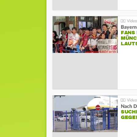
Bayern
FANS
MÜNC
LAUT
Nach D
SUCH
GEGE