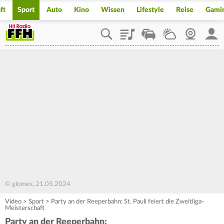
ft
Sport
Auto
Kino
Wissen
Lifestyle
Reise
Gami
Playlist
Staupilot
Wetter
Webcam
Mein
© glomex, 21.05.2024
Video
>
Sport
>
Party an der Reeperbahn: St. Pauli feiert die Zweitliga-
Meisterschaft
Party an der Reeperbahn: