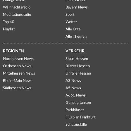
Lounge Radio
Fulda News
Weihnachtsradio
Bayern News
Meditationsradio
Sport
Top 40
Wetter
Playlist
Alle Orte
Alle Themen
REGIONEN
VERKEHR
Nordhessen News
Staus Hessen
Osthessen News
Blitzer Hessen
Mittelhessen News
Unfälle Hessen
Rhein-Main News
A3 News
Südhessen News
A5 News
A661 News
Günstig tanken
Parkhäuser
Flugplan Frankfurt
Schulausfälle