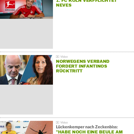
1. FC KÖLN VERPFLICHTET
NEVES
NORWEGENS VERBAND
FORDERT INFANTINOS
RÜCKTRITT
Lückenkemper nach Zeckenbiss:
"HABE NOCH EINE BEULE AM