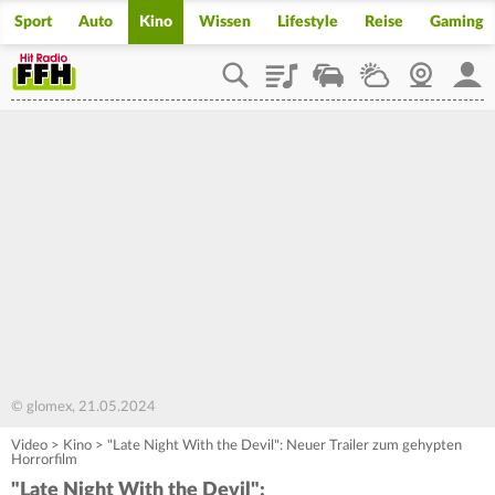
Sport
Auto
Kino
Wissen
Lifestyle
Reise
Gaming
Playlist
Staupilot
Wetter
Webcam
Mein
© glomex, 21.05.2024
Video
>
Kino
>
"Late Night With the Devil": Neuer Trailer zum gehypten
Horrorfilm
"Late Night With the Devil":