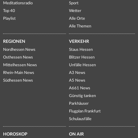
Meditationsradio
Sport
Top 40
Wetter
Playlist
Alle Orte
Alle Themen
REGIONEN
VERKEHR
Nordhessen News
Staus Hessen
Osthessen News
Blitzer Hessen
Mittelhessen News
Unfälle Hessen
Rhein-Main News
A3 News
Südhessen News
A5 News
A661 News
Günstig tanken
Parkhäuser
Flugplan Frankfurt
Schulausfälle
HOROSKOP
ON AIR