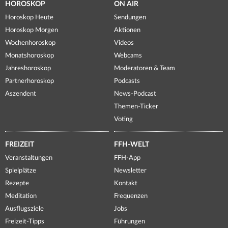
HOROSKOP
ON AIR
Horoskop Heute
Sendungen
Horoskop Morgen
Aktionen
Wochenhoroskop
Videos
Monatshoroskop
Webcams
Jahreshoroskop
Moderatoren & Team
Partnerhoroskop
Podcasts
Aszendent
News-Podcast
Themen-Ticker
Voting
FREIZEIT
FFH-WELT
Veranstaltungen
FFH-App
Spielplätze
Newsletter
Rezepte
Kontakt
Meditation
Frequenzen
Ausflugsziele
Jobs
Freizeit-Tipps
Führungen