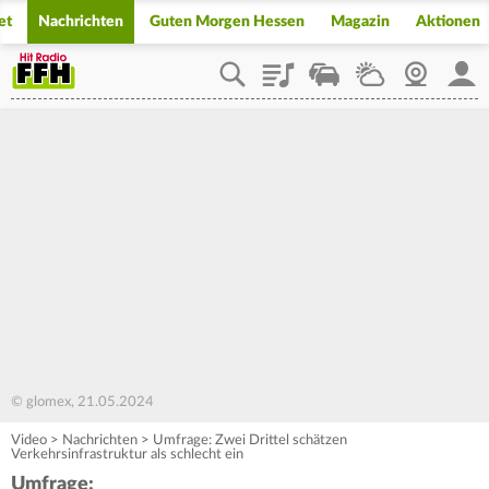
et
Nachrichten
Guten Morgen Hessen
Magazin
Aktionen
Playlist
Staupilot
Wetter
Webcam
Mein
© glomex, 21.05.2024
Video
>
Nachrichten
>
Umfrage: Zwei Drittel schätzen
Verkehrsinfrastruktur als schlecht ein
Umfrage: