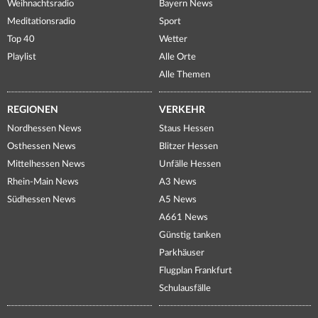
Weihnachtsradio
Bayern News
Meditationsradio
Sport
Top 40
Wetter
Playlist
Alle Orte
Alle Themen
REGIONEN
VERKEHR
Nordhessen News
Staus Hessen
Osthessen News
Blitzer Hessen
Mittelhessen News
Unfälle Hessen
Rhein-Main News
A3 News
Südhessen News
A5 News
A661 News
Günstig tanken
Parkhäuser
Flugplan Frankfurt
Schulausfälle