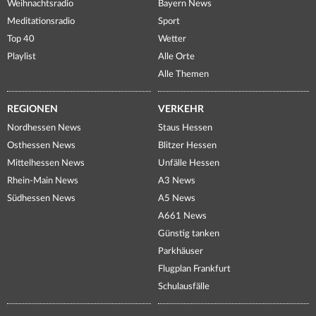
Weihnachtsradio
Bayern News
Meditationsradio
Sport
Top 40
Wetter
Playlist
Alle Orte
Alle Themen
REGIONEN
VERKEHR
Nordhessen News
Staus Hessen
Osthessen News
Blitzer Hessen
Mittelhessen News
Unfälle Hessen
Rhein-Main News
A3 News
Südhessen News
A5 News
A661 News
Günstig tanken
Parkhäuser
Flugplan Frankfurt
Schulausfälle