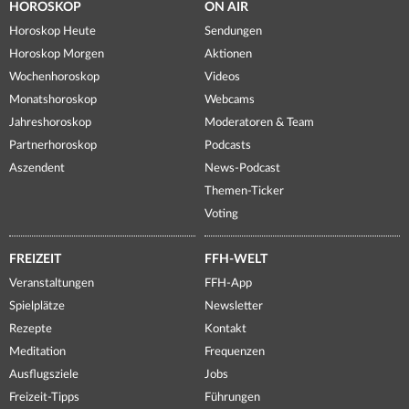
HOROSKOP
ON AIR
Horoskop Heute
Sendungen
Horoskop Morgen
Aktionen
Wochenhoroskop
Videos
Monatshoroskop
Webcams
Jahreshoroskop
Moderatoren & Team
Partnerhoroskop
Podcasts
Aszendent
News-Podcast
Themen-Ticker
Voting
FREIZEIT
FFH-WELT
Veranstaltungen
FFH-App
Spielplätze
Newsletter
Rezepte
Kontakt
Meditation
Frequenzen
Ausflugsziele
Jobs
Freizeit-Tipps
Führungen