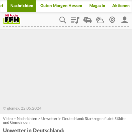
et
Nachrichten
Guten Morgen Hessen
Magazin
Aktionen
Playlist
Staupilot
Wetter
Webcam
Mein
© glomex, 22.05.2024
Video
>
Nachrichten
>
Unwetter in Deutschland: Starkregen flutet Städte
und Gemeinden
Unwetter in Deutschland: