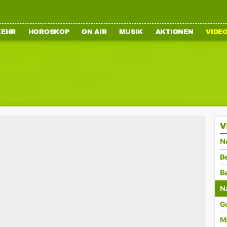
KEHR
HOROSKOP
ON AIR
MUSIK
AKTIONEN
VIDE
V
N
Be
B
N
G
M