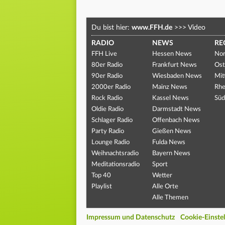
Du bist hier:
www.FFH.de
>>>
Video
RADIO
NEWS
RE
FFH Live
Hessen News
Nor
80er Radio
Frankfurt News
Ost
90er Radio
Wiesbaden News
Mit
2000er Radio
Mainz News
Rhe
Rock Radio
Kassel News
Süd
Oldie Radio
Darmstadt News
Schlager Radio
Offenbach News
Party Radio
Gießen News
Lounge Radio
Fulda News
Weihnachtsradio
Bayern News
Meditationsradio
Sport
Top 40
Wetter
Playlist
Alle Orte
Alle Themen
Impressum und Datenschutz
Cookie-Einste