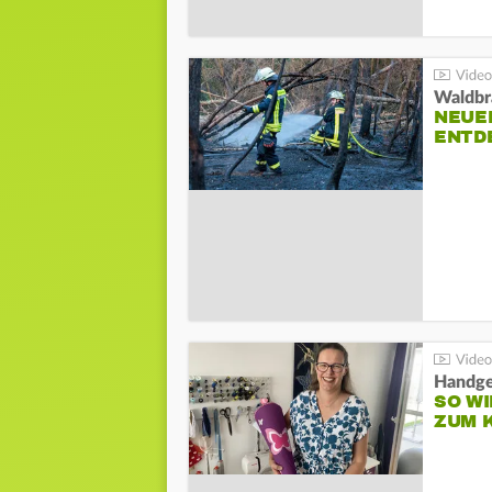
Waldbr
NEUE
ENTD
Handge
SO WI
ZUM 