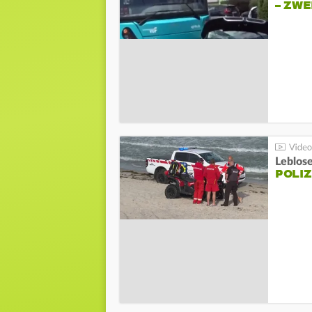
– ZW
Leblos
POLIZ