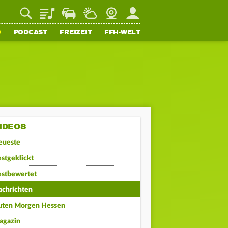
Playlist
Staupilot
Wetter
Webcam
Mein FFH
O
PODCAST
FREIZEIT
FFH-WELT
IDEOS
eueste
stgeklickt
estbewertet
achrichten
uten Morgen Hessen
agazin