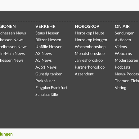
GIONEN
VERKEHR
HOROSKOP
ON AIR
dhessen News
Staus Hessen
Horoskop Heute
Sendungen
hessen News
Blitzer Hessen
Horoskop Morgen
Aktionen
telhessen News
Unfälle Hessen
Wochenhoroskop
Videos
in-Main News
A3 News
Monatshoroskop
Webcams
hessen News
A5 News
Jahreshoroskop
Moderatoren
A661 News
Partnerhoroskop
Podcasts
Günstig tanken
Aszendent
News-Podcas
Parkhäuser
Themen-Tick
Flugplan Frankfurt
Voting
Schulausfälle
llungen