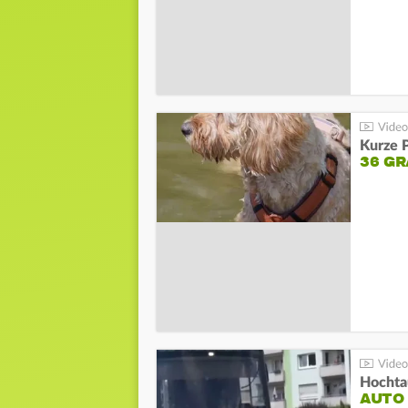
Kurze P
36 G
Hochta
AUTO