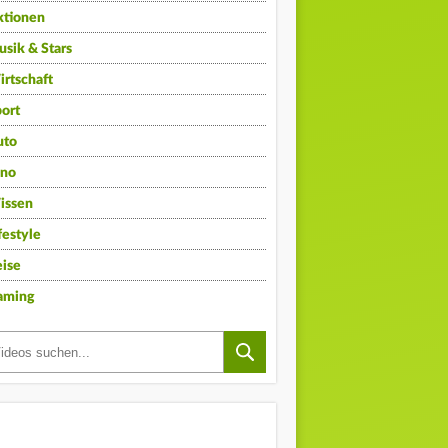
ktionen
sik & Stars
rtschaft
ort
uto
ino
issen
festyle
ise
aming