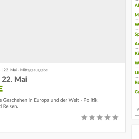
A
Mu
Wi
Sp
A
K
W
 | 22. Mai - Mittagsausgabe
Li
 22. Mai
Re
E
G
le Geschehen in Europa und der Welt - Politik,
d Reisen.