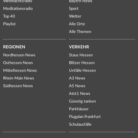
Weihnachtsradio
Bayern News
Meditationsradio
Sport
Top 40
Wetter
Playlist
Alle Orte
Alle Themen
REGIONEN
VERKEHR
Nordhessen News
Staus Hessen
Osthessen News
Blitzer Hessen
Mittelhessen News
Unfälle Hessen
Rhein-Main News
A3 News
Südhessen News
A5 News
A661 News
Günstig tanken
Parkhäuser
Flugplan Frankfurt
Schulausfälle