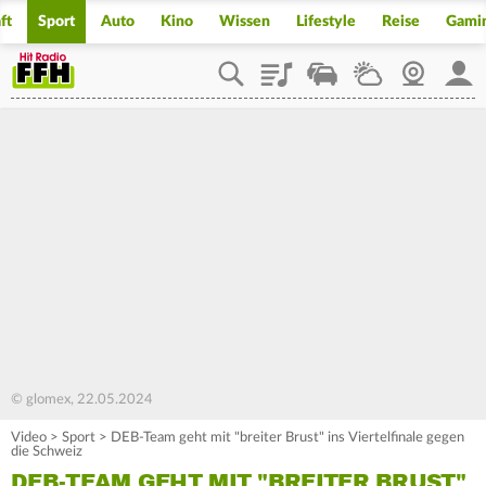
ft
Sport
Auto
Kino
Wissen
Lifestyle
Reise
Gami
Playlist
Staupilot
Wetter
Webcam
Mein
© glomex, 22.05.2024
Video
>
Sport
>
DEB-Team geht mit "breiter Brust" ins Viertelfinale gegen
die Schweiz
DEB-TEAM GEHT MIT "BREITER BRUST"