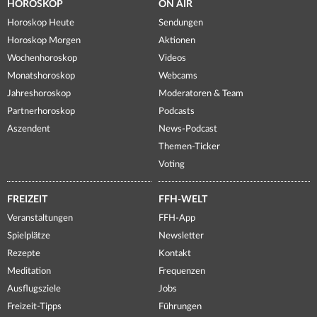
HOROSKOP
ON AIR
Horoskop Heute
Sendungen
Horoskop Morgen
Aktionen
Wochenhoroskop
Videos
Monatshoroskop
Webcams
Jahreshoroskop
Moderatoren & Team
Partnerhoroskop
Podcasts
Aszendent
News-Podcast
Themen-Ticker
Voting
FREIZEIT
FFH-WELT
Veranstaltungen
FFH-App
Spielplätze
Newsletter
Rezepte
Kontakt
Meditation
Frequenzen
Ausflugsziele
Jobs
Freizeit-Tipps
Führungen