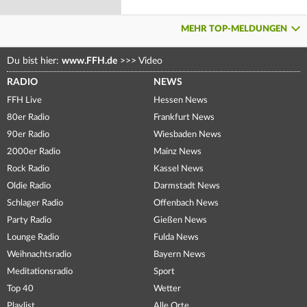
MEHR TOP-MELDUNGEN
Du bist hier:
www.FFH.de
>>>
Video
RADIO
NEWS
FFH Live
Hessen News
80er Radio
Frankfurt News
90er Radio
Wiesbaden News
2000er Radio
Mainz News
Rock Radio
Kassel News
Oldie Radio
Darmstadt News
Schlager Radio
Offenbach News
Party Radio
Gießen News
Lounge Radio
Fulda News
Weihnachtsradio
Bayern News
Meditationsradio
Sport
Top 40
Wetter
Playlist
Alle Orte