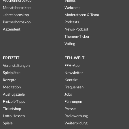
Wochenhoroskop
Videos
Monatshoroskop
Webcams
Jahreshoroskop
Moderatoren & Team
Partnerhoroskop
Podcasts
Aszendent
News-Podcast
Themen-Ticker
Voting
FREIZEIT
FFH-WELT
Veranstaltungen
FFH-App
Spielplätze
Newsletter
Rezepte
Kontakt
Meditation
Frequenzen
Ausflugsziele
Jobs
Freizeit-Tipps
Führungen
Ticketshop
Presse
Lotto Hessen
Radiowerbung
Spiele
Weiterbildung