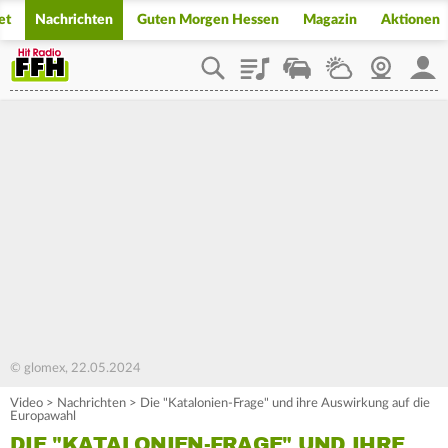
et
Nachrichten
Guten Morgen Hessen
Magazin
Aktionen
Playlist
Staupilot
Wetter
Webcam
Mein
© glomex, 22.05.2024
Video
>
Nachrichten
>
Die "Katalonien-Frage" und ihre Auswirkung auf die
Europawahl
DIE "KATALONIEN-FRAGE" UND IHRE