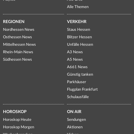
Alle Themen
REGIONEN
VERKEHR
Nordhessen News
Staus Hessen
Osthessen News
Blitzer Hessen
Mittelhessen News
Unfälle Hessen
Rhein-Main News
A3 News
Südhessen News
A5 News
A661 News
Günstig tanken
Parkhäuser
Flugplan Frankfurt
Schulausfälle
HOROSKOP
ON AIR
Horoskop Heute
Sendungen
Horoskop Morgen
Aktionen