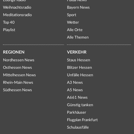
Lounge Radio
Fulda News
Weihnachtsradio
Bayern News
Meditationsradio
Sport
Top 40
Wetter
Playlist
Alle Orte
Alle Themen
REGIONEN
VERKEHR
Nordhessen News
Staus Hessen
Osthessen News
Blitzer Hessen
Mittelhessen News
Unfälle Hessen
Rhein-Main News
A3 News
Südhessen News
A5 News
A661 News
Günstig tanken
Parkhäuser
Flugplan Frankfurt
Schulausfälle