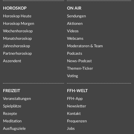
HOROSKOP
ON AIR
Horoskop Heute
Sendungen
Horoskop Morgen
Aktionen
Wochenhoroskop
Videos
Monatshoroskop
Webcams
Jahreshoroskop
Moderatoren & Team
Partnerhoroskop
Podcasts
Aszendent
News-Podcast
Themen-Ticker
Voting
FREIZEIT
FFH-WELT
Veranstaltungen
FFH-App
Spielplätze
Newsletter
Rezepte
Kontakt
Meditation
Frequenzen
Ausflugsziele
Jobs