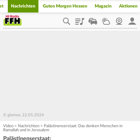
et
Nachrichten
Guten Morgen Hessen
Magazin
Aktionen
Playlist
Staupilot
Wetter
Webcam
Mein
© glomex, 22.05.2024
Video
>
Nachrichten
>
Palästinenserstaat: Das denken Menschen in
Ramallah und in Jerusalem
Palästinenserstaat: