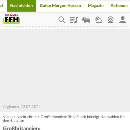
et
Nachrichten
Guten Morgen Hessen
Magazin
Aktionen
Playlist
Staupilot
Wetter
Webcam
Mein
© glomex, 22.05.2024
Video
>
Nachrichten
>
Großbritannien: Rishi Sunak kündigt Neuwahlen für
den 4. Juli an
Großbritannien: