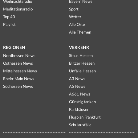
Weihnachtsradio
Bayern News
Meditationsradio
Sport
Top 40
Wetter
Playlist
Alle Orte
Alle Themen
REGIONEN
VERKEHR
Nordhessen News
Staus Hessen
Osthessen News
Blitzer Hessen
Mittelhessen News
Unfälle Hessen
Rhein-Main News
A3 News
Südhessen News
A5 News
A661 News
Günstig tanken
Parkhäuser
Flugplan Frankfurt
Schulausfälle