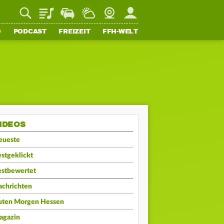
Playlist
Staupilot
Wetter
Webcam
Mein FFH
O
PODCAST
FREIZEIT
FFH-WELT
IDEOS
eueste
stgeklickt
estbewertet
achrichten
uten Morgen Hessen
agazin