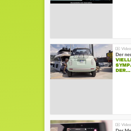
Der neu
VIELL
SYMP
DER…
Der Me