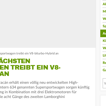
A
Mu
Wi
Sp
A
K
W
sportwagen treibt ein V8-biturbo-Hybrid an
Li
ÄCHSTEN
Re
 TREIBT EIN V8-
G
 AN
cán erhält einen völlig neu entwickelten High-
intern 634 genannten Supersportwagen sorgen künftig
ung in Kombination mit drei Elektromotoren für
ie acht Gänge des zweiten Lamborghini