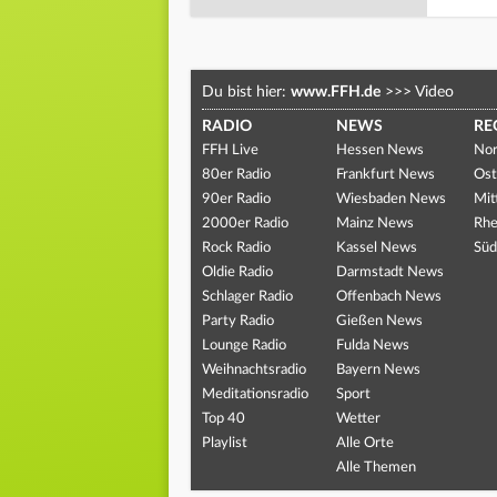
Du bist hier:
www.FFH.de
>>>
Video
RADIO
NEWS
RE
FFH Live
Hessen News
Nor
80er Radio
Frankfurt News
Ost
90er Radio
Wiesbaden News
Mit
2000er Radio
Mainz News
Rhe
Rock Radio
Kassel News
Süd
Oldie Radio
Darmstadt News
Schlager Radio
Offenbach News
Party Radio
Gießen News
Lounge Radio
Fulda News
Weihnachtsradio
Bayern News
Meditationsradio
Sport
Top 40
Wetter
Playlist
Alle Orte
Alle Themen