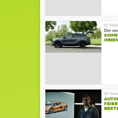
Der ne
SCHW
INNE
AUTO
FEIER
BESTE
FÜR 