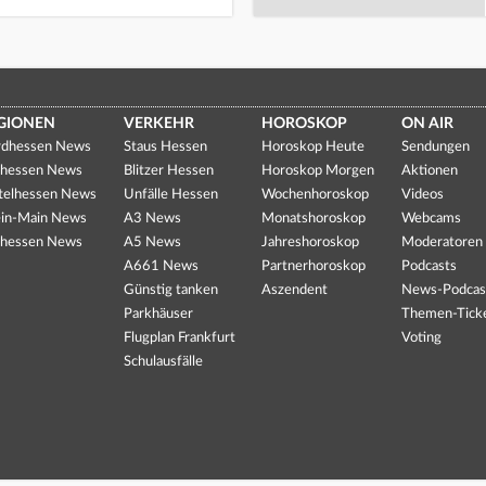
GIONEN
VERKEHR
HOROSKOP
ON AIR
dhessen News
Staus Hessen
Horoskop Heute
Sendungen
hessen News
Blitzer Hessen
Horoskop Morgen
Aktionen
telhessen News
Unfälle Hessen
Wochenhoroskop
Videos
in-Main News
A3 News
Monatshoroskop
Webcams
hessen News
A5 News
Jahreshoroskop
Moderatoren
A661 News
Partnerhoroskop
Podcasts
Günstig tanken
Aszendent
News-Podcas
Parkhäuser
Themen-Tick
Flugplan Frankfurt
Voting
Schulausfälle