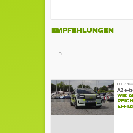
EMPFEHLUNGEN
A2 e-t
WIE 
REIC
EFFI