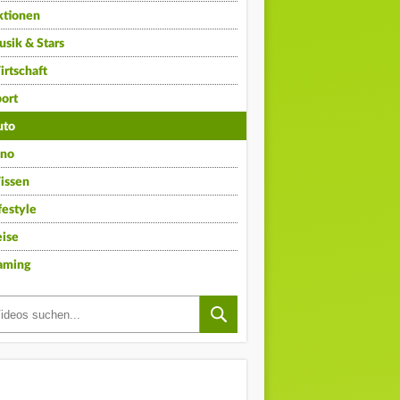
ktionen
sik & Stars
rtschaft
ort
uto
ino
issen
festyle
ise
aming