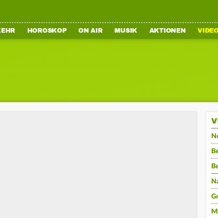
KEHR
HOROSKOP
ON AIR
MUSIK
AKTIONEN
VIDE
V
N
Be
B
N
G
M