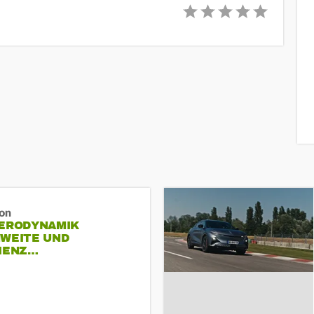
ron
AERODYNAMIK
HWEITE UND
ZIENZ…