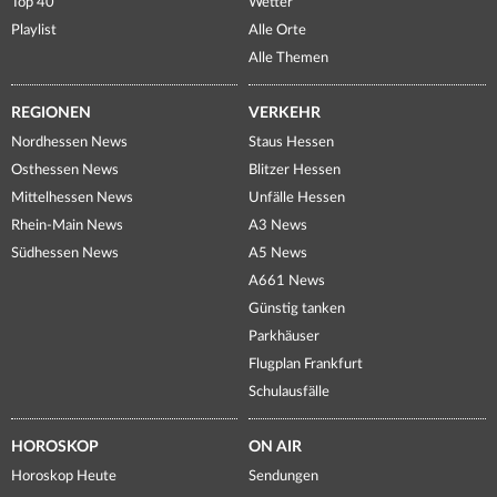
Top 40
Wetter
Playlist
Alle Orte
Alle Themen
REGIONEN
VERKEHR
Nordhessen News
Staus Hessen
Osthessen News
Blitzer Hessen
Mittelhessen News
Unfälle Hessen
Rhein-Main News
A3 News
Südhessen News
A5 News
A661 News
Günstig tanken
Parkhäuser
Flugplan Frankfurt
Schulausfälle
HOROSKOP
ON AIR
Horoskop Heute
Sendungen