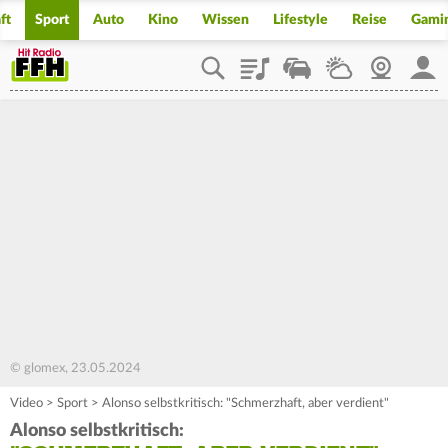
ft
Sport
Auto
Kino
Wissen
Lifestyle
Reise
Gami
Playlist
Staupilot
Wetter
Webcam
Mein
© glomex, 23.05.2024
Video
>
Sport
>
Alonso selbstkritisch: "Schmerzhaft, aber verdient"
Alonso selbstkritisch: