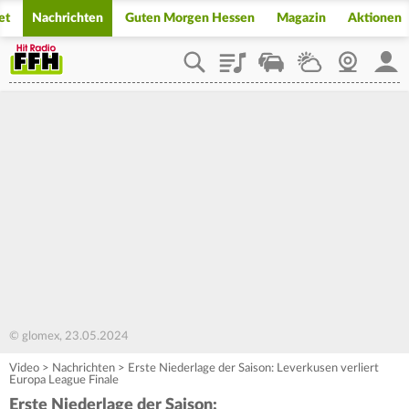
et
Nachrichten
Guten Morgen Hessen
Magazin
Aktionen
Playlist
Staupilot
Wetter
Webcam
Mein
© glomex, 23.05.2024
Video
>
Nachrichten
>
Erste Niederlage der Saison: Leverkusen verliert
Europa League Finale
Erste Niederlage der Saison: