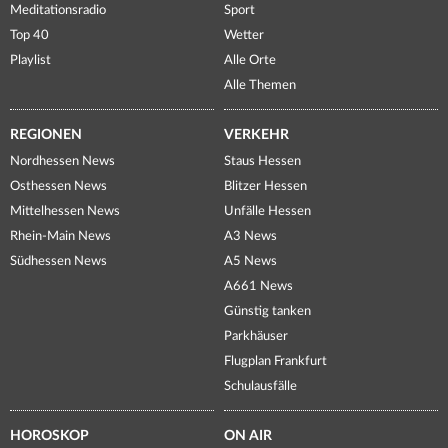
Meditationsradio
Sport
Top 40
Wetter
Playlist
Alle Orte
Alle Themen
REGIONEN
VERKEHR
Nordhessen News
Staus Hessen
Osthessen News
Blitzer Hessen
Mittelhessen News
Unfälle Hessen
Rhein-Main News
A3 News
Südhessen News
A5 News
A661 News
Günstig tanken
Parkhäuser
Flugplan Frankfurt
Schulausfälle
HOROSKOP
ON AIR