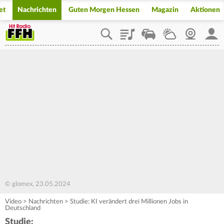
et
Nachrichten
Guten Morgen Hessen
Magazin
Aktionen
Playlist
Staupilot
Wetter
Webcam
Mein
© glomex, 23.05.2024
Video
>
Nachrichten
>
Studie: KI verändert drei Millionen Jobs in
Deutschland
Studie: