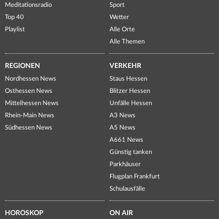
Meditationsradio
Sport
Top 40
Wetter
Playlist
Alle Orte
Alle Themen
REGIONEN
VERKEHR
Nordhessen News
Staus Hessen
Osthessen News
Blitzer Hessen
Mittelhessen News
Unfälle Hessen
Rhein-Main News
A3 News
Südhessen News
A5 News
A661 News
Günstig tanken
Parkhäuser
Flugplan Frankfurt
Schulausfälle
HOROSKOP
ON AIR