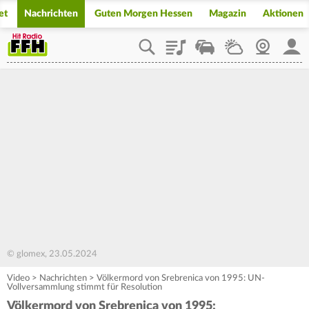
et
Nachrichten
Guten Morgen Hessen
Magazin
Aktionen
Playlist
Staupilot
Wetter
Webcam
Mein
© glomex, 23.05.2024
Video
>
Nachrichten
>
Völkermord von Srebrenica von 1995: UN-
Vollversammlung stimmt für Resolution
Völkermord von Srebrenica von 1995: