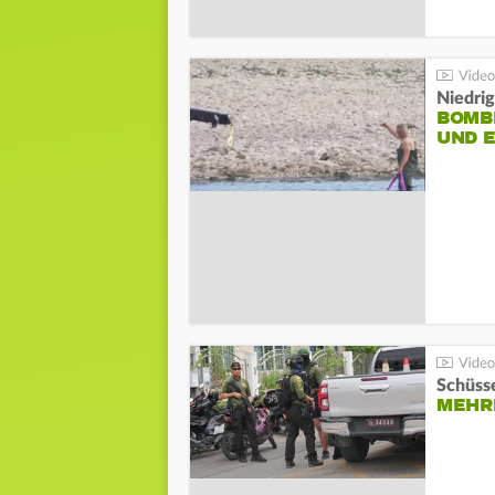
Niedri
BOMB
UND 
Schüsse
MEHRE