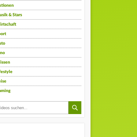
ktionen
sik & Stars
rtschaft
ort
uto
ino
issen
festyle
ise
aming