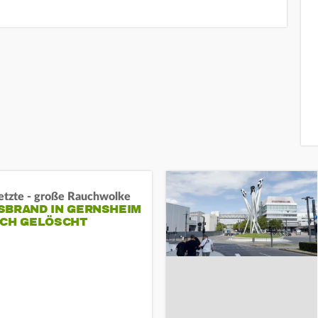
letzte - große Rauchwolke
BRAND IN GERNSHEIM E
CH GELÖSCHT