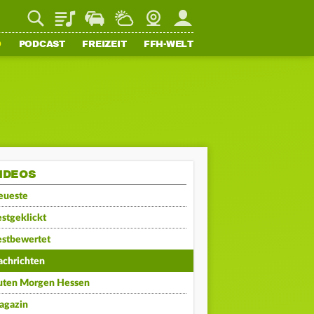
Playlist
Staupilot
Wetter
Webcam
Mein FFH
O
PODCAST
FREIZEIT
FFH-WELT
IDEOS
eueste
stgeklickt
estbewertet
achrichten
uten Morgen Hessen
agazin