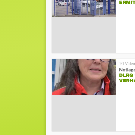
ERMI
Notlag
DLRG 
VERH