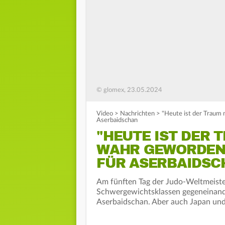
© glomex, 23.05.2024
Video
>
Nachrichten
>
"Heute ist der Traum 
Aserbaidschan
"HEUTE IST DER 
WAHR GEWORDEN!
FÜR ASERBAIDSC
Am fünften Tag der Judo-Weltmeiste
Schwergewichtsklassen gegeneinande
Aserbaidschan. Aber auch Japan und