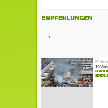
EMPFEHLUNGEN
10 Ver
GROSS
NDLI