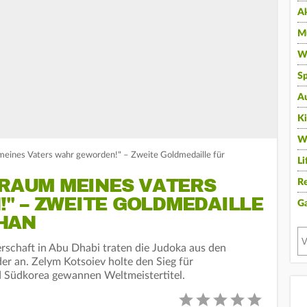
A
Mu
Wi
Sp
A
K
W
meines Vaters wahr geworden!" – Zweite Goldmedaille für
Li
TRAUM MEINES VATERS
Re
" – ZWEITE GOLDMEDAILLE
G
HAN
rschaft in Abu Dhabi traten die Judoka aus den
r an. Zelym Kotsoiev holte den Sieg für
 Südkorea gewannen Weltmeistertitel.