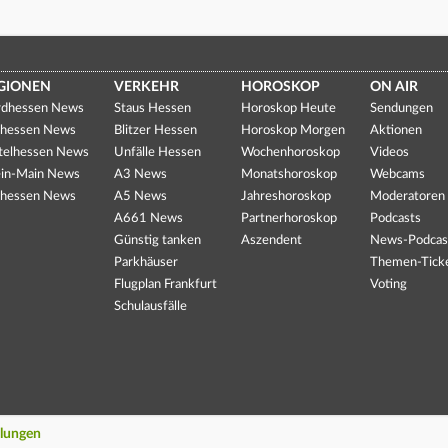
GIONEN
VERKEHR
HOROSKOP
ON AIR
dhessen News
Staus Hessen
Horoskop Heute
Sendungen
hessen News
Blitzer Hessen
Horoskop Morgen
Aktionen
telhessen News
Unfälle Hessen
Wochenhoroskop
Videos
in-Main News
A3 News
Monatshoroskop
Webcams
hessen News
A5 News
Jahreshoroskop
Moderatoren
A661 News
Partnerhoroskop
Podcasts
Günstig tanken
Aszendent
News-Podcas
Parkhäuser
Themen-Tick
Flugplan Frankfurt
Voting
Schulausfälle
llungen