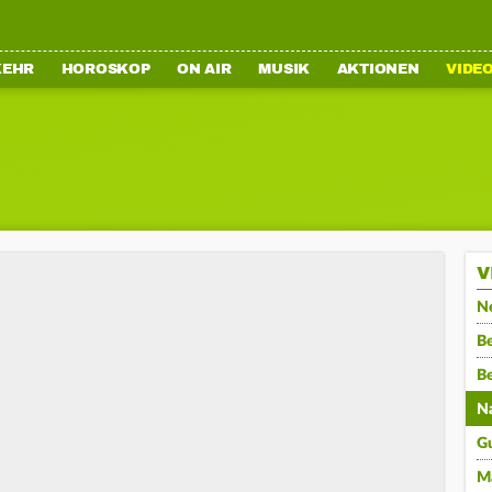
KEHR
HOROSKOP
ON AIR
MUSIK
AKTIONEN
VIDE
V
N
Be
B
N
G
M