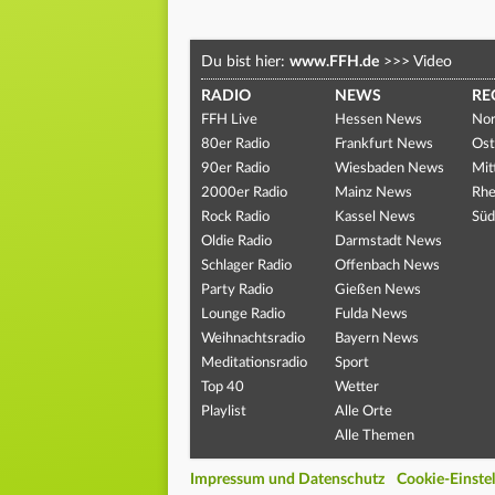
Du bist hier:
www.FFH.de
>>>
Video
RADIO
NEWS
RE
FFH Live
Hessen News
Nor
80er Radio
Frankfurt News
Ost
90er Radio
Wiesbaden News
Mit
2000er Radio
Mainz News
Rhe
Rock Radio
Kassel News
Süd
Oldie Radio
Darmstadt News
Schlager Radio
Offenbach News
Party Radio
Gießen News
Lounge Radio
Fulda News
Weihnachtsradio
Bayern News
Meditationsradio
Sport
Top 40
Wetter
Playlist
Alle Orte
Alle Themen
Impressum und Datenschutz
Cookie-Einste