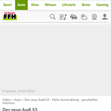
Sport
Auto
Kino
Wissen
Lifestyle
Reise
Gaming
Playlist
Staupilot
Wetter
Webcam
Mein
© glomex, 24.05.2024
Video
>
Auto
>
Der neue Audi S3 - Mehr Ausstrahlung - geschärftes
Interieur
Der neue Audi S3