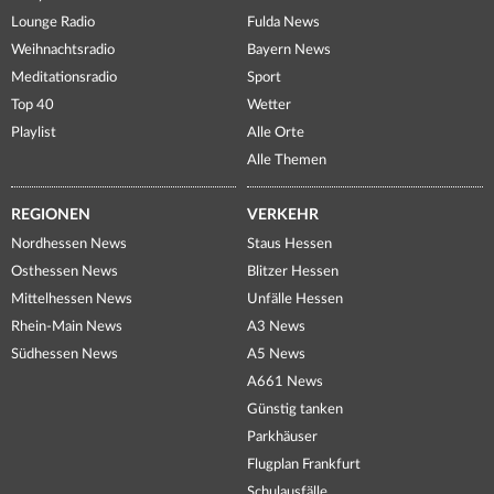
Lounge Radio
Fulda News
Weihnachtsradio
Bayern News
Meditationsradio
Sport
Top 40
Wetter
Playlist
Alle Orte
Alle Themen
REGIONEN
VERKEHR
Nordhessen News
Staus Hessen
Osthessen News
Blitzer Hessen
Mittelhessen News
Unfälle Hessen
Rhein-Main News
A3 News
Südhessen News
A5 News
A661 News
Günstig tanken
Parkhäuser
Flugplan Frankfurt
Schulausfälle