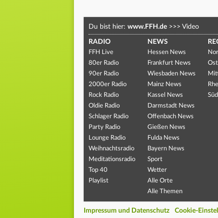
Du bist hier:
www.FFH.de
>>>
Video
RADIO
NEWS
RE
FFH Live
Hessen News
Nor
80er Radio
Frankfurt News
Ost
90er Radio
Wiesbaden News
Mit
2000er Radio
Mainz News
Rhe
Rock Radio
Kassel News
Süd
Oldie Radio
Darmstadt News
Schlager Radio
Offenbach News
Party Radio
Gießen News
Lounge Radio
Fulda News
Weihnachtsradio
Bayern News
Meditationsradio
Sport
Top 40
Wetter
Playlist
Alle Orte
Alle Themen
Impressum und Datenschutz
Cookie-Einste