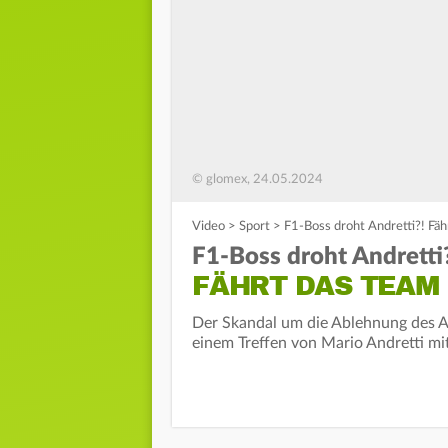
© glomex, 24.05.2024
Video
>
Sport
>
F1-Boss droht Andretti?! Fäh
F1-Boss droht Andretti
FÄHRT DAS TEAM 
Der Skandal um die Ablehnung des An
einem Treffen von Mario Andretti mit