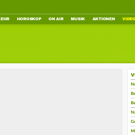
KEHR
HOROSKOP
ON AIR
MUSIK
AKTIONEN
VIDE
V
N
Be
B
N
G
M