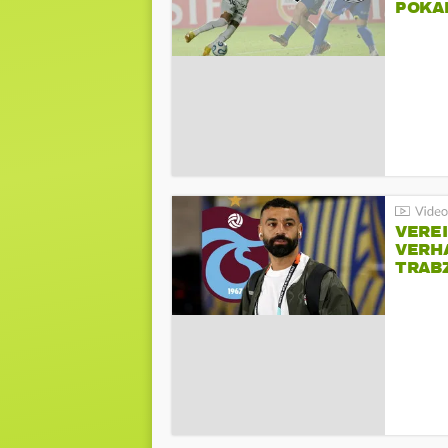
POKA
VERE
VERH
TRAB