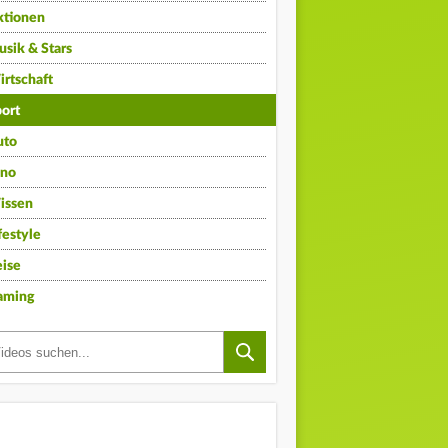
ktionen
sik & Stars
rtschaft
ort
uto
ino
issen
festyle
ise
aming