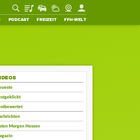
Playlist
Staupilot
Wetter
Webcam
Mein FFH
O
PODCAST
FREIZEIT
FFH-WELT
IDEOS
eueste
stgeklickt
estbewertet
achrichten
uten Morgen Hessen
agazin