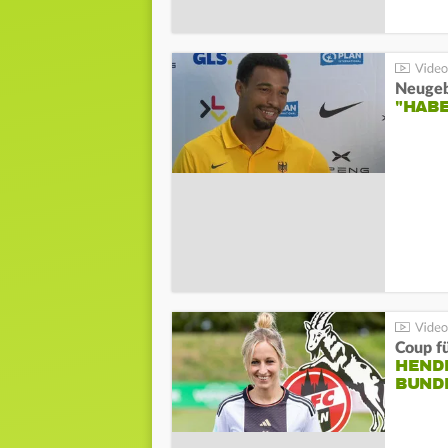
"HAB
Coup fü
HENDR
BUND