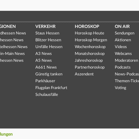
GIONEN
VERKEHR
HOROSKOP
ON AIR
dhessen News
Staus Hessen
Horoskop Heute
Sendungen
hessen News
Blitzer Hessen
Horoskop Morgen
Aktionen
telhessen News
Unfälle Hessen
Wochenhoroskop
Videos
in-Main News
A3 News
Monatshoroskop
Webcams
hessen News
A5 News
Jahreshoroskop
Moderatoren
A661 News
Partnerhoroskop
Podcasts
Günstig tanken
Aszendent
News-Podcas
Parkhäuser
Themen-Tick
Flugplan Frankfurt
Voting
Schulausfälle
llungen