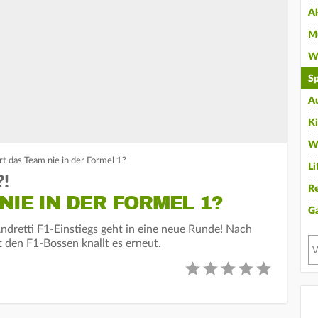
A
Mu
Wi
Sp
A
K
W
rt das Team nie in der Formel 1?
Li
?!
Re
NIE IN DER FORMEL 1?
G
dretti F1-Einstiegs geht in eine neue Runde! Nach
 den F1-Bossen knallt es erneut.