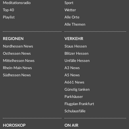
Meditationsradio
Sport
Top 40
Wetter
Playlist
Alle Orte
Alle Themen
REGIONEN
VERKEHR
Nordhessen News
Staus Hessen
Osthessen News
Blitzer Hessen
Mittelhessen News
Unfälle Hessen
Rhein-Main News
A3 News
Südhessen News
A5 News
A661 News
Günstig tanken
Parkhäuser
Flugplan Frankfurt
Schulausfälle
HOROSKOP
ON AIR