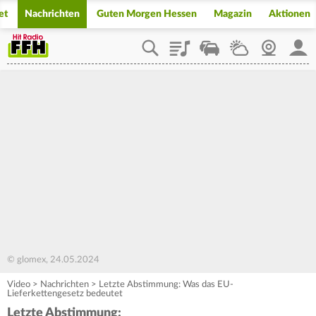
et
Nachrichten
Guten Morgen Hessen
Magazin
Aktionen
Playlist
Staupilot
Wetter
Webcam
Mein
© glomex, 24.05.2024
Video
>
Nachrichten
>
Letzte Abstimmung: Was das EU-
Lieferkettengesetz bedeutet
Letzte Abstimmung: