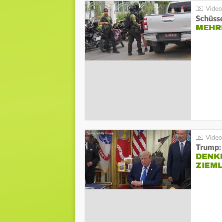
Schüsse
MEHRE
Trump:
DENKE
ZIEML