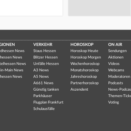
GIONEN
VERKEHR
HOROSKOP
ON AIR
dhessen News
Staus Hessen
Horoskop Heute
Sendungen
hessen News
Blitzer Hessen
Horoskop Morgen
Aktionen
telhessen News
Unfälle Hessen
Wochenhoroskop
Videos
in-Main News
A3 News
Monatshoroskop
Webcams
hessen News
A5 News
Jahreshoroskop
Moderatoren
A661 News
Partnerhoroskop
Podcasts
Günstig tanken
Aszendent
News-Podcas
Parkhäuser
Themen-Tick
Flugplan Frankfurt
Voting
Schulausfälle