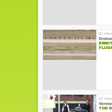
Drohnen
ERMI
FLUG
Vermis
TOD 