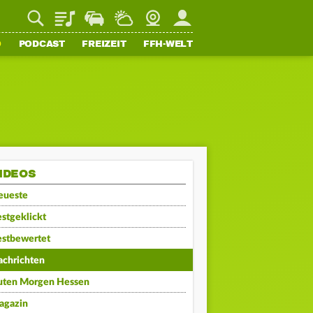
Playlist
Staupilot
Wetter
Webcam
Mein FFH
O
PODCAST
FREIZEIT
FFH-WELT
IDEOS
eueste
stgeklickt
estbewertet
achrichten
uten Morgen Hessen
agazin