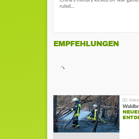
China's military kicked off war gam
ruled…
EMPFEHLUNGEN
Waldbr
NEUE
ENTD