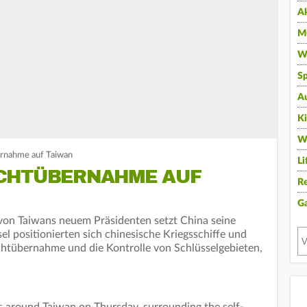
A
Mu
Wi
Sp
A
K
W
rnahme auf Taiwan
Li
ACHTÜBERNAHME AUF
Re
G
von Taiwans neuem Präsidenten setzt China seine
el positionierten sich chinesische Kriegsschiffe und
tübernahme und die Kontrolle von Schlüsselgebieten,