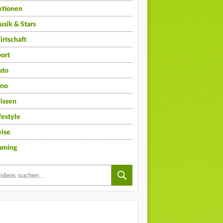
ktionen
sik & Stars
rtschaft
ort
uto
ino
issen
festyle
ise
aming