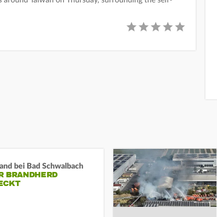
es around Taiwan on Thursday, surrounding the self-
and bei Bad Schwalbach
R BRANDHERD
ECKT