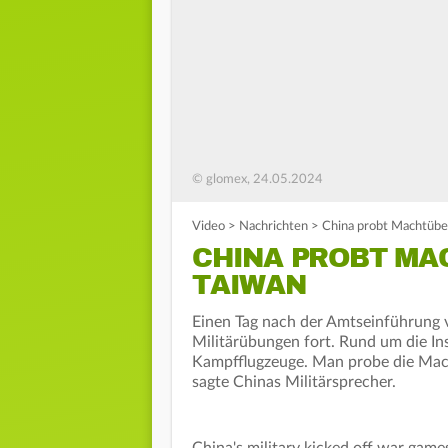
© glomex, 24.05.2024
Video
>
Nachrichten
>
China probt Machtübe
CHINA PROBT M
TAIWAN
Einen Tag nach der Amtseinführung 
Militärübungen fort. Rund um die Ins
Kampfflugzeuge. Man probe die Mach
sagte Chinas Militärsprecher.