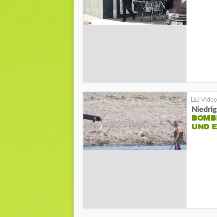
Niedri
BOMB
UND 