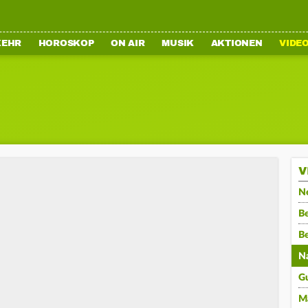
KEHR
HOROSKOP
ON AIR
MUSIK
AKTIONEN
VIDE
V
N
Be
B
N
G
M