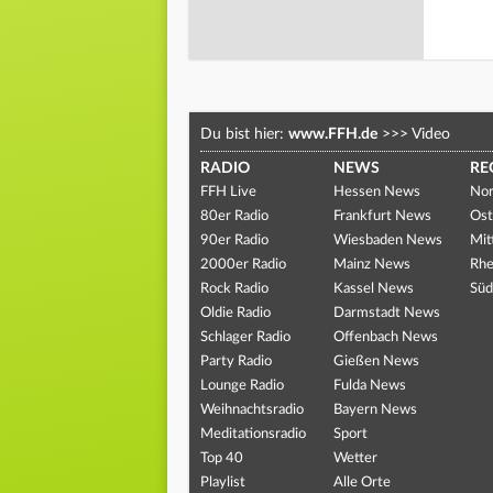
Du bist hier:
www.FFH.de
>>>
Video
RADIO
NEWS
RE
FFH Live
Hessen News
Nor
80er Radio
Frankfurt News
Ost
90er Radio
Wiesbaden News
Mit
2000er Radio
Mainz News
Rhe
Rock Radio
Kassel News
Süd
Oldie Radio
Darmstadt News
Schlager Radio
Offenbach News
Party Radio
Gießen News
Lounge Radio
Fulda News
Weihnachtsradio
Bayern News
Meditationsradio
Sport
Top 40
Wetter
Playlist
Alle Orte