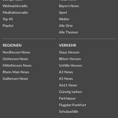
Weihnachtsradio
Bayern News
Meditationsradio
Sport
Top 40
Wetter
Playlist
Alle Orte
Alle Themen
REGIONEN
VERKEHR
Nordhessen News
Staus Hessen
Osthessen News
Blitzer Hessen
Mittelhessen News
Unfälle Hessen
Rhein-Main News
A3 News
Südhessen News
A5 News
A661 News
Günstig tanken
Parkhäuser
Flugplan Frankfurt
Schulausfälle