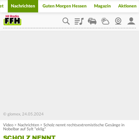
et
Nachrichten
Guten Morgen Hessen
Magazin
Aktionen
Playlist
Staupilot
Wetter
Webcam
Mein
© glomex, 24.05.2024
Video
>
Nachrichten
>
Scholz nennt rechtsextremistische Gesänge in
Nobelbar auf Sylt "eklig"
SCHOLZ NENNT