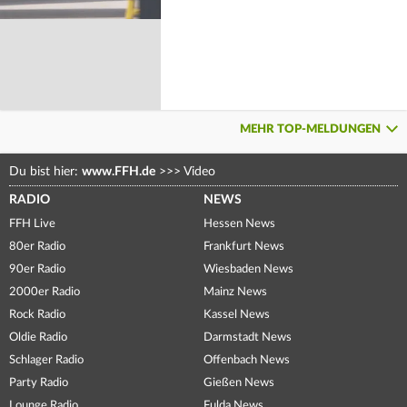
MEHR TOP-MELDUNGEN
Du bist hier:
www.FFH.de
>>>
Video
RADIO
NEWS
FFH Live
Hessen News
80er Radio
Frankfurt News
90er Radio
Wiesbaden News
2000er Radio
Mainz News
Rock Radio
Kassel News
Oldie Radio
Darmstadt News
Schlager Radio
Offenbach News
Party Radio
Gießen News
Lounge Radio
Fulda News