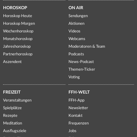
HOROSKOP
ON AIR
Horoskop Heute
Sendungen
Horoskop Morgen
Aktionen
Wochenhoroskop
Videos
Monatshoroskop
Webcams
Jahreshoroskop
Moderatoren & Team
Partnerhoroskop
Podcasts
Aszendent
News-Podcast
Themen-Ticker
Voting
FREIZEIT
FFH-WELT
Veranstaltungen
FFH-App
Spielplätze
Newsletter
Rezepte
Kontakt
Meditation
Frequenzen
Ausflugsziele
Jobs