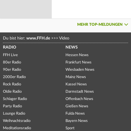
MEHR TOP-MELDUNGEN
Du bist hier:
www.FFH.de
>>>
Video
RADIO
NEWS
FFH Live
Hessen News
80er Radio
Frankfurt News
90er Radio
Wiesbaden News
2000er Radio
Mainz News
Rock Radio
Kassel News
Oldie Radio
Darmstadt News
Schlager Radio
Offenbach News
Party Radio
Gießen News
Lounge Radio
Fulda News
Weihnachtsradio
Bayern News
Meditationsradio
Sport