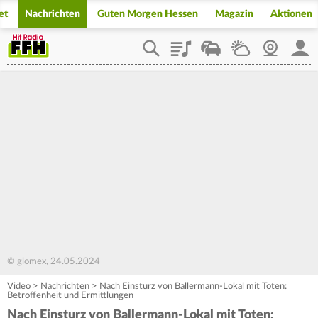
et
Nachrichten
Guten Morgen Hessen
Magazin
Aktionen
Playlist
Staupilot
Wetter
Webcam
Mein
© glomex, 24.05.2024
Video
>
Nachrichten
>
Nach Einsturz von Ballermann-Lokal mit Toten:
Betroffenheit und Ermittlungen
Nach Einsturz von Ballermann-Lokal mit Toten: