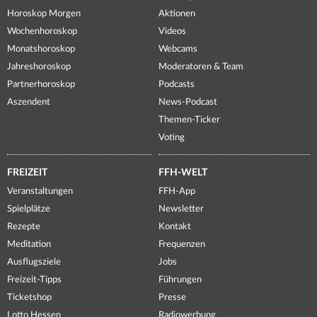
Horoskop Morgen
Aktionen
Wochenhoroskop
Videos
Monatshoroskop
Webcams
Jahreshoroskop
Moderatoren & Team
Partnerhoroskop
Podcasts
Aszendent
News-Podcast
Themen-Ticker
Voting
FREIZEIT
FFH-WELT
Veranstaltungen
FFH-App
Spielplätze
Newsletter
Rezepte
Kontakt
Meditation
Frequenzen
Ausflugsziele
Jobs
Freizeit-Tipps
Führungen
Ticketshop
Presse
Lotto Hessen
Radiowerbung