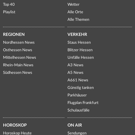
Top 40
Wetter
Playlist
Alle Orte
Alle Themen
REGIONEN
VERKEHR
Nordhessen News
Staus Hessen
Osthessen News
Blitzer Hessen
Mittelhessen News
Unfälle Hessen
Rhein-Main News
A3 News
Südhessen News
A5 News
A661 News
Günstig tanken
Parkhäuser
Flugplan Frankfurt
Schulausfälle
HOROSKOP
ON AIR
Horoskop Heute
Sendungen