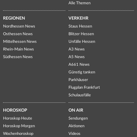
Alle Themen
REGIONEN
VERKEHR
Nordhessen News
Staus Hessen
Osthessen News
Blitzer Hessen
Mittelhessen News
Unfälle Hessen
Rhein-Main News
A3 News
Südhessen News
A5 News
A661 News
Günstig tanken
Parkhäuser
Flugplan Frankfurt
Schulausfälle
HOROSKOP
ON AIR
Horoskop Heute
Sendungen
Horoskop Morgen
Aktionen
Wochenhoroskop
Videos