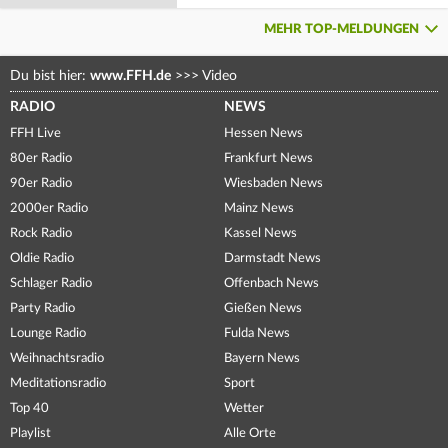
MEHR TOP-MELDUNGEN
Du bist hier:
www.FFH.de
>>>
Video
RADIO
NEWS
FFH Live
Hessen News
80er Radio
Frankfurt News
90er Radio
Wiesbaden News
2000er Radio
Mainz News
Rock Radio
Kassel News
Oldie Radio
Darmstadt News
Schlager Radio
Offenbach News
Party Radio
Gießen News
Lounge Radio
Fulda News
Weihnachtsradio
Bayern News
Meditationsradio
Sport
Top 40
Wetter
Playlist
Alle Orte