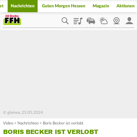
et
Nachrichten
Guten Morgen Hessen
Magazin
Aktionen
Playlist
Staupilot
Wetter
Webcam
Mein
© glomex, 25.05.2024
Video
>
Nachrichten
>
Boris Becker ist verlobt
BORIS BECKER IST VERLOBT