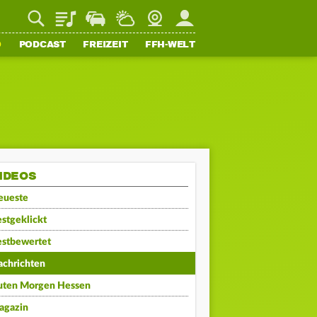
Playlist
Staupilot
Wetter
Webcam
Mein FFH
O
PODCAST
FREIZEIT
FFH-WELT
IDEOS
eueste
stgeklickt
estbewertet
achrichten
uten Morgen Hessen
agazin