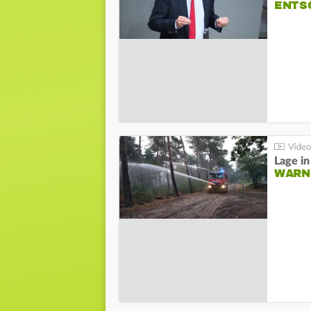
NTSC
WARN