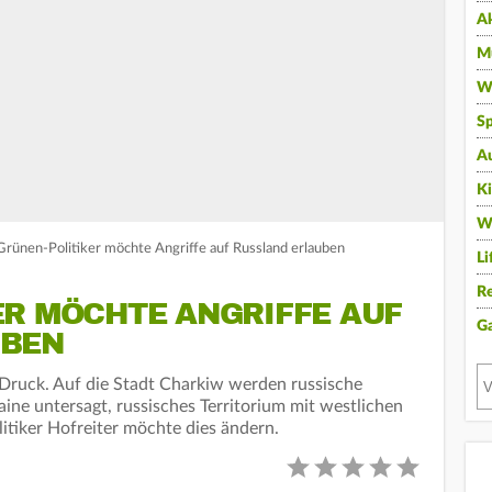
A
Mu
Wi
Sp
A
K
W
rünen-Politiker möchte Angriffe auf Russland erlauben
Li
Re
ER MÖCHTE ANGRIFFE AUF
G
UBEN
Druck. Auf die Stadt Charkiw werden russische
ine untersagt, russisches Territorium mit westlichen
tiker Hofreiter möchte dies ändern.