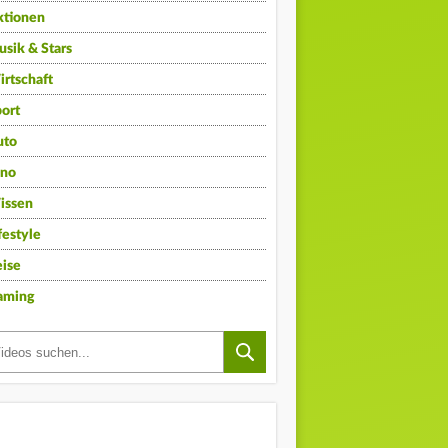
ktionen
sik & Stars
rtschaft
ort
uto
ino
issen
festyle
ise
aming