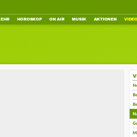
KEHR
HOROSKOP
ON AIR
MUSIK
AKTIONEN
VIDE
V
N
Be
B
N
G
M