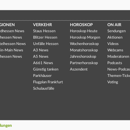
GIONEN
VERKEHR
HOROSKOP
ON AIR
dhessen News
Staus Hessen
Horoskop Heute
Sendungen
hessen News
Blitzer Hessen
Horoskop Morgen
Aktionen
telhessen News
Unfälle Hessen
Wochenhoroskop
Videos
in-Main News
A3 News
Monatshoroskop
Webcams
hessen News
A5 News
Jahreshoroskop
Moderatoren
A661 News
Partnerhoroskop
Podcasts
Günstig tanken
Aszendent
News-Podcas
Parkhäuser
Themen-Tick
Flugplan Frankfurt
Voting
Schulausfälle
llungen