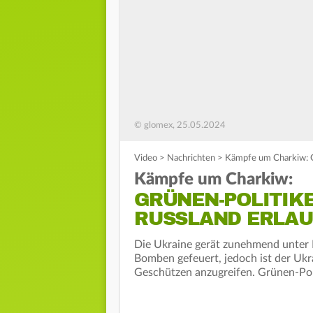
© glomex, 25.05.2024
Video
>
Nachrichten
>
Kämpfe um Charkiw: G
Kämpfe um Charkiw:
GRÜNEN-POLITIK
RUSSLAND ERLA
Die Ukraine gerät zunehmend unter 
Bomben gefeuert, jedoch ist der Ukra
Geschützen anzugreifen. Grünen-Poli