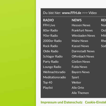
Du bist hier:
www.FFH.de
>>>
Video
RADIO
NEWS
RE
FFH Live
Hessen News
Nor
80er Radio
Frankfurt News
Ost
90er Radio
Wiesbaden News
Mit
2000er Radio
Mainz News
Rhe
Rock Radio
Kassel News
Süd
Oldie Radio
Darmstadt News
Schlager Radio
Offenbach News
Party Radio
Gießen News
Lounge Radio
Fulda News
Weihnachtsradio
Bayern News
Meditationsradio
Sport
Top 40
Wetter
Playlist
Alle Orte
Alle Themen
Impressum und Datenschutz
Cookie-Einste