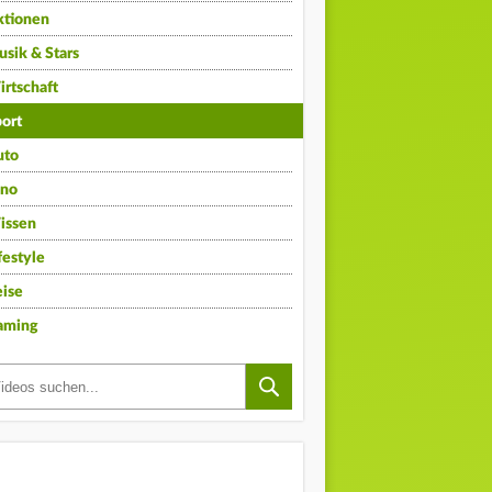
ktionen
sik & Stars
rtschaft
ort
uto
ino
issen
festyle
ise
aming