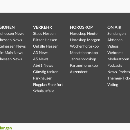
GIONEN
VERKEHR
HOROSKOP
ON AIR
dhessen News
Staus Hessen
Horoskop Heute
Sendungen
hessen News
Blitzer Hessen
Horoskop Morgen
Aktionen
telhessen News
Unfälle Hessen
Wochenhoroskop
Videos
in-Main News
A3 News
Monatshoroskop
Webcams
hessen News
A5 News
Jahreshoroskop
Moderatoren
A661 News
Partnerhoroskop
Podcasts
Günstig tanken
Aszendent
News-Podcas
Parkhäuser
Themen-Tick
Flugplan Frankfurt
Voting
Schulausfälle
llungen