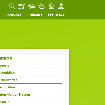
Playlist
Staupilot
Wetter
Webcam
Mein FFH
O
PODCAST
FREIZEIT
FFH-WELT
IDEOS
eueste
stgeklickt
estbewertet
achrichten
uten Morgen Hessen
agazin