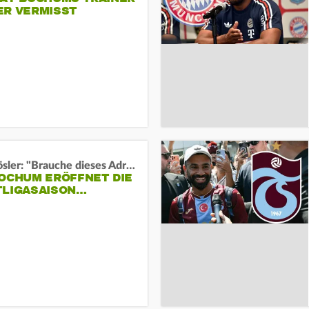
ER VERMISST
Uwe Rösler: "Brauche dieses Adrenalin"
BOCHUM ERÖFFNET DIE
TLIGASAISON…