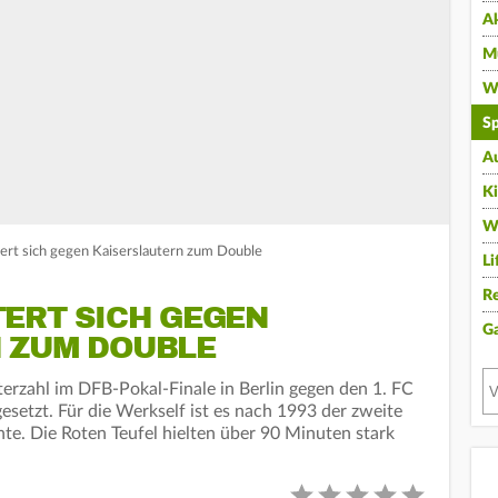
A
Mu
Wi
Sp
A
K
W
tert sich gegen Kaiserslautern zum Double
Li
Re
TERT SICH GEGEN
G
 ZUM DOUBLE
terzahl im DFB-Pokal-Finale in Berlin gegen den 1. FC
gesetzt. Für die Werkself ist es nach 1993 der zweite
te. Die Roten Teufel hielten über 90 Minuten stark