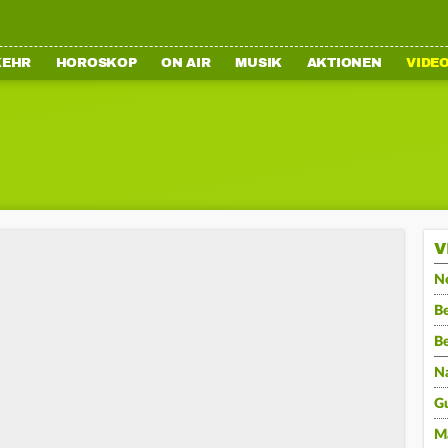
KEHR
HOROSKOP
ON AIR
MUSIK
AKTIONEN
VIDE
V
N
Be
B
N
G
M