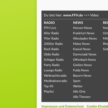
Du bist hier:
www.FFH.de
>>>
Video
RADIO
NEWS
RE
FFH Live
Hessen News
Nor
80er Radio
Frankfurt News
Ost
90er Radio
Wiesbaden News
Mit
2000er Radio
Mainz News
Rhe
Rock Radio
Kassel News
Süd
Oldie Radio
Darmstadt News
Schlager Radio
Offenbach News
Party Radio
Gießen News
Lounge Radio
Fulda News
Weihnachtsradio
Bayern News
Meditationsradio
Sport
Top 40
Wetter
Playlist
Alle Orte
Alle Themen
Impressum und Datenschutz
Cookie-Einste