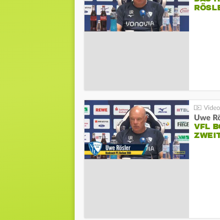
RÖSL
VFL 
ZWEI