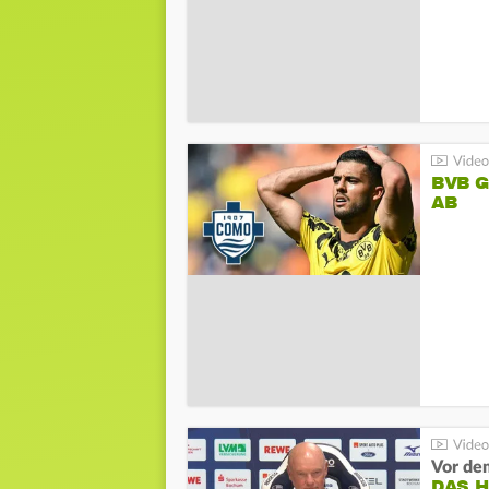
BVB 
AB
DAS 