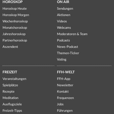
HOROSKOP
ON AIR
Horoskop Heute
Sendungen
Horoskop Morgen
Aktionen
Wochenhoroskop
Videos
Monatshoroskop
Webcams
Jahreshoroskop
Moderatoren & Team
Partnerhoroskop
Podcasts
Aszendent
News-Podcast
Themen-Ticker
Voting
FREIZEIT
FFH-WELT
Veranstaltungen
FFH-App
Spielplätze
Newsletter
Rezepte
Kontakt
Meditation
Frequenzen
Ausflugsziele
Jobs
Freizeit-Tipps
Führungen