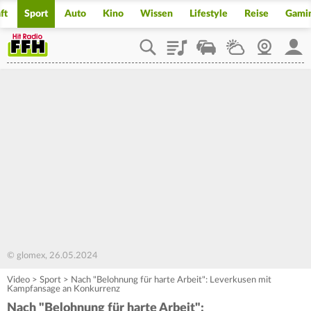
ft
Sport
Auto
Kino
Wissen
Lifestyle
Reise
Gami
Playlist
Staupilot
Wetter
Webcam
Mein
© glomex, 26.05.2024
Video
>
Sport
>
Nach "Belohnung für harte Arbeit": Leverkusen mit
Kampfansage an Konkurrenz
Nach "Belohnung für harte Arbeit":