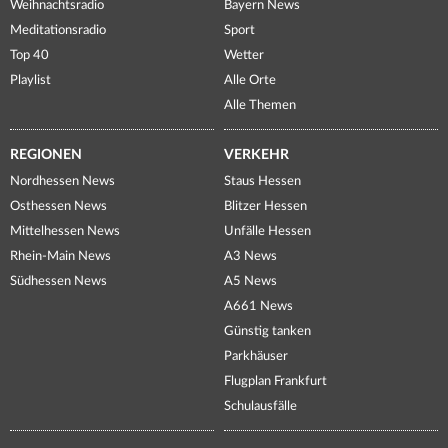
Weihnachtsradio
Bayern News
Meditationsradio
Sport
Top 40
Wetter
Playlist
Alle Orte
Alle Themen
REGIONEN
VERKEHR
Nordhessen News
Staus Hessen
Osthessen News
Blitzer Hessen
Mittelhessen News
Unfälle Hessen
Rhein-Main News
A3 News
Südhessen News
A5 News
A661 News
Günstig tanken
Parkhäuser
Flugplan Frankfurt
Schulausfälle