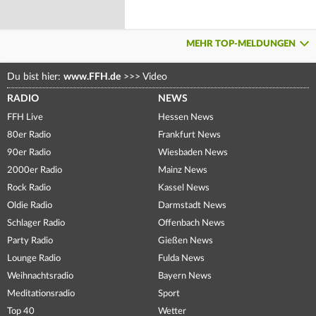
MEHR TOP-MELDUNGEN
Du bist hier:
www.FFH.de
>>>
Video
RADIO
NEWS
FFH Live
Hessen News
80er Radio
Frankfurt News
90er Radio
Wiesbaden News
2000er Radio
Mainz News
Rock Radio
Kassel News
Oldie Radio
Darmstadt News
Schlager Radio
Offenbach News
Party Radio
Gießen News
Lounge Radio
Fulda News
Weihnachtsradio
Bayern News
Meditationsradio
Sport
Top 40
Wetter