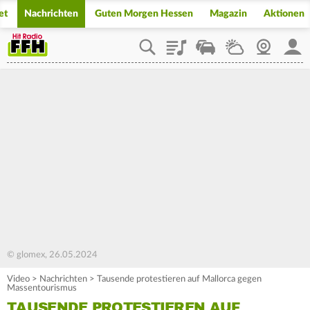
et
Nachrichten
Guten Morgen Hessen
Magazin
Aktionen
Playlist
Staupilot
Wetter
Webcam
Mein
© glomex, 26.05.2024
Video
>
Nachrichten
>
Tausende protestieren auf Mallorca gegen
Massentourismus
TAUSENDE PROTESTIEREN AUF