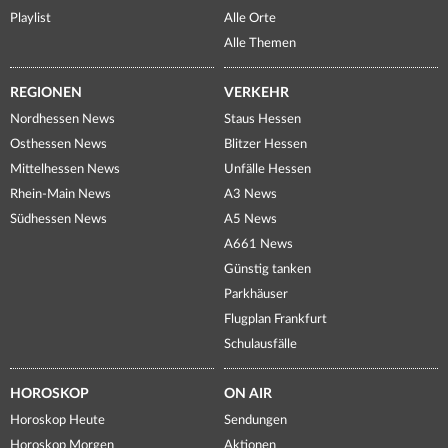
Playlist
Alle Orte
Alle Themen
REGIONEN
VERKEHR
Nordhessen News
Staus Hessen
Osthessen News
Blitzer Hessen
Mittelhessen News
Unfälle Hessen
Rhein-Main News
A3 News
Südhessen News
A5 News
A661 News
Günstig tanken
Parkhäuser
Flugplan Frankfurt
Schulausfälle
HOROSKOP
ON AIR
Horoskop Heute
Sendungen
Horoskop Morgen
Aktionen